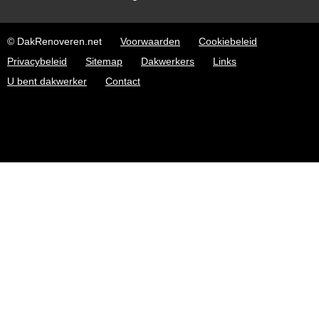
© DakRenoveren.net
Voorwaarden
Cookiebeleid
Privacybeleid
Sitemap
Dakwerkers
Links
U bent dakwerker
Contact