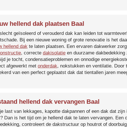
uw hellend dak plaatsen Baal
slecht geïsoleerd of verouderd dak kan leiden tot warmtever
tschade. Bij een nieuwe woning of grote renovatie is het da
w hellend dak
te laten plaatsen. Een ervaren dakwerker zorg
onstructie
, correcte
dakisolatie
en duurzame dakbedekking z
ijd je tocht, condensatieproblemen en onnodige energiekost
ect afgewerkt met
onderdak
, nokstukken en ventilatie. Door
ekerd van een perfect geplaatst dak dat tientallen jaren me
taand hellend dak vervangen Baal
je last van lekkages, kapotte dakpannen of een dak dat zijn 
t? Dan is het tijd om je hellend dak te laten vervangen. Een
edekking, controleert de dakstructuur op houtrot of doorbui