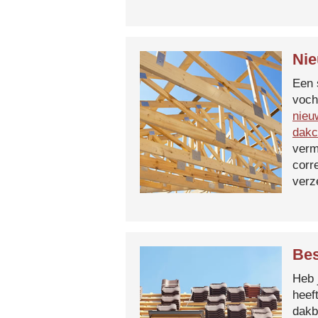
Nie
Een 
voch
nieu
dakc
verm
corr
verz
Bes
Heb 
heef
dakb