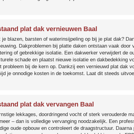
taand plat dak vernieuwen Baal
je blazen, barsten of waterinsijpeling op bij je plat dak? Dan
ieuwing. Dakproblemen bij platte daken ontstaan vaak door 
tering of gebrekkige isolatie. Een dakwerker verwijdert de o
cturele schade en plaatst nieuwe isolatie en dakbedekking v
et probleem bij de kern op. Dankzij een vernieuwd plat dak 
ijd je onnodige kosten in de toekomst. Laat dit steeds uitv
taand plat dak vervangen Baal
ernstige lekkages, doordringend vocht of sterk verouderde mat
 meer – dan is volledige vervanging noodzakelijk. Een profes
edige oude opbouw en controleert de draagstructuur. Daarna 