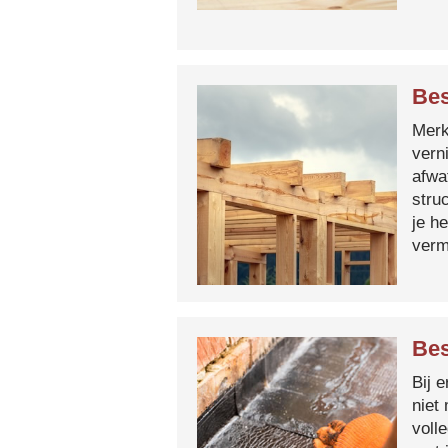
Bes
Merk 
vern
afwa
stru
je h
verm
Bes
Bij 
niet
voll