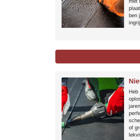
met 
plaa
ben 
ingr
Nie
Heb 
oplo
jare
perf
sche
of g
lekvr