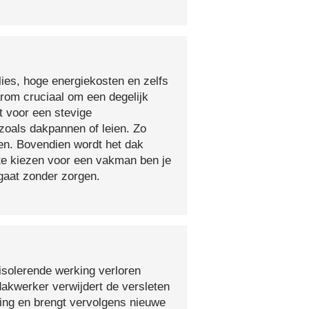
lies, hoge energiekosten en zelfs
arom cruciaal om een degelijk
t voor een stevige
oals dakpannen of leien. Zo
en. Bovendien wordt het dak
 te kiezen voor een vakman ben je
egaat zonder zorgen.
isolerende werking verloren
 dakwerker verwijdert de versleten
ging en brengt vervolgens nieuwe