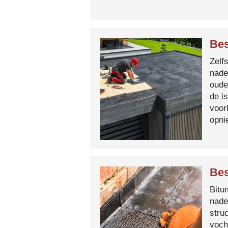
Bes
Zelf
nade
oude
de i
voor
opni
Bes
Bitum
nade
stru
voch