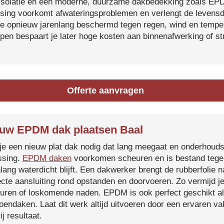
isolatie en een moderne, duurzame dakbedekking zoals EP
tsing voorkomt afwateringsproblemen en verlengt de levensdu
je opnieuw jarenlang beschermd tegen regen, wind en temper
ijpen bespaart je later hoge kosten aan binnenafwerking of s
Offerte aanvragen
uw EPDM dak plaatsen Baal
je een nieuw plat dak nodig dat lang meegaat en onderhoud
ssing.
EPDM daken
voorkomen scheuren en is bestand tegen
nlang waterdicht blijft. Een dakwerker brengt de rubberfolie 
ecte aansluiting rond opstanden en doorvoeren. Zo vermijd j
uren of loskomende naden. EPDM is ook perfect geschikt a
roendaken. Laat dit werk altijd uitvoeren door een ervaren 
ij resultaat.