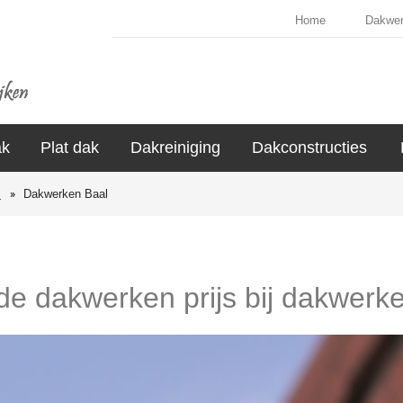
Home
Dakwe
ak
Plat dak
Dakreiniging
Dakconstructies
s
Dakwerken Baal
 de dakwerken prijs bij dakwerke