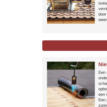
isol
vern
door
weer
Nie
Een 
onde
scha
opbo
een 
Een 
zonn