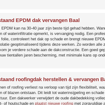
taand EPDM dak vervangen Baal
s EPDM kan na 30-40 jaar zijn beste tijd gehad hebben. Wa
n of waterinfiltratie opmerkt, is vervanging nodig. Een prof
 folie, controleert het dak op schade en brengt nieuwe EP
solatie geoptimaliseerd tijdens deze werken. Zo worden all
kom je verdere schade aan de dakconstructie. Een goed ge
euw tientallen jaren bescherming, met minimale kans op on
taand roofingdak herstellen & vervangen B
en of roofing verliest na verloop van tijd zijn flexibiliteit,
n of blazen ontstaan. Dit leidt tot waterinsijpeling en schade
ctuur. Een dakwerker verwijdert de oude dakbedekking volled
t- of houtschade en
plaatst nieuwe roofing
met zorgvuldige a