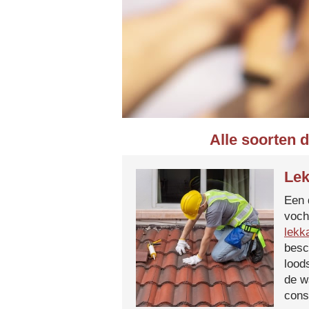
Alle soorten 
Lek
Een 
voch
lekk
besc
lood
de w
cons