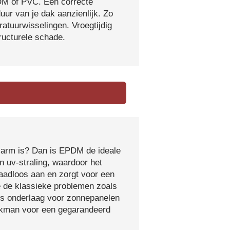
DM of PVC. Een correcte
ur van je dak aanzienlijk. Zo
atuurwisselingen. Vroegtijdig
tructurele schade.
sarm is? Dan is EPDM de ideale
 uv-straling, waardoor het
naadloos aan en zorgt voor een
e de klassieke problemen zoals
ls onderlaag voor zonnepanelen
vakman voor een gegarandeerd