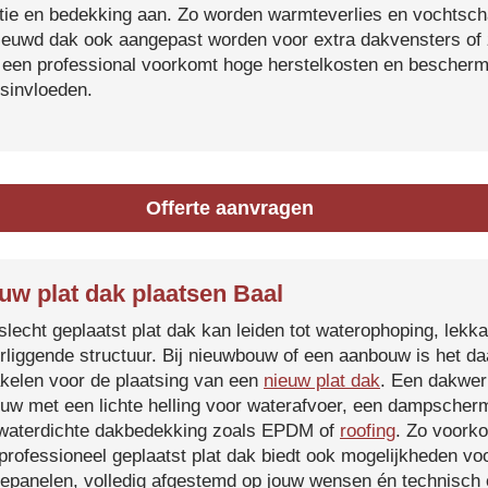
atie en bedekking aan. Zo worden warmteverlies en vochtsc
ieuwd dak ook aangepast worden voor extra dakvensters o
 een professional voorkomt hoge herstelkosten en beschermt
sinvloeden.
Offerte aanvragen
uw plat dak plaatsen Baal
slecht geplaatst plat dak kan leiden tot waterophoping, lek
rliggende structuur. Bij nieuwbouw of een aanbouw is het d
kelen voor de plaatsing van een
nieuw plat dak
. Een dakwer
uw met een lichte helling voor waterafvoer, een dampscherm
waterdichte dakbedekking zoals EPDM of
roofing
. Zo voorko
professioneel geplaatst plat dak biedt ook mogelijkheden voo
epanelen, volledig afgestemd op jouw wensen én technisch c