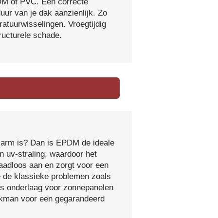
DM of PVC. Een correcte
ur van je dak aanzienlijk. Zo
atuurwisselingen. Vroegtijdig
tructurele schade.
sarm is? Dan is EPDM de ideale
 uv-straling, waardoor het
naadloos aan en zorgt voor een
e de klassieke problemen zoals
ls onderlaag voor zonnepanelen
vakman voor een gegarandeerd