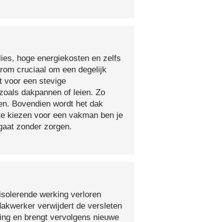
lies, hoge energiekosten en zelfs
arom cruciaal om een degelijk
t voor een stevige
oals dakpannen of leien. Zo
en. Bovendien wordt het dak
 te kiezen voor een vakman ben je
egaat zonder zorgen.
isolerende werking verloren
 dakwerker verwijdert de versleten
ging en brengt vervolgens nieuwe