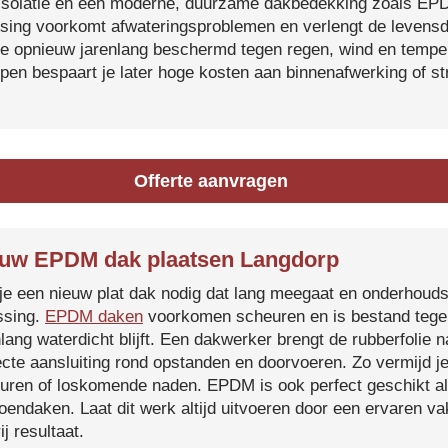
isolatie en een moderne, duurzame dakbedekking zoals EP
tsing voorkomt afwateringsproblemen en verlengt de levensdu
je opnieuw jarenlang beschermd tegen regen, wind en temper
ijpen bespaart je later hoge kosten aan binnenafwerking of s
Offerte aanvragen
uw EPDM dak plaatsen Langdorp
je een nieuw plat dak nodig dat lang meegaat en onderhoud
ssing.
EPDM daken
voorkomen scheuren en is bestand tegen
nlang waterdicht blijft. Een dakwerker brengt de rubberfolie 
ecte aansluiting rond opstanden en doorvoeren. Zo vermijd j
uren of loskomende naden. EPDM is ook perfect geschikt a
roendaken. Laat dit werk altijd uitvoeren door een ervaren 
ij resultaat.