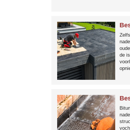
Bes
Zelf
nade
oude
de i
voor
opni
Bes
Bitum
nade
stru
voch