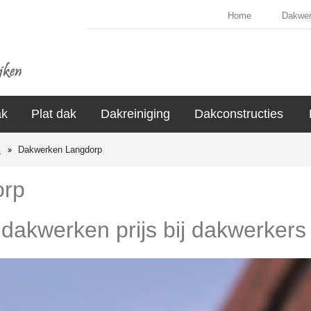
Home
Dakwe
ak
Plat dak
Dakreiniging
Dakconstructies
s
Dakwerken Langdorp
orp
e dakwerken prijs bij dakwerkers