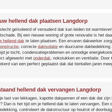
uw hellend dak plaatsen Langdorp
slecht geïsoleerd of verouderd dak kan leiden tot warmtever
tschade. Bij een nieuwe woning of grote renovatie is het da
w hellend dak
te laten plaatsen. Een ervaren dakwerker zorg
onstructie
, correcte
dakisolatie
en duurzame dakbedekking z
ijd je tocht, condensatieproblemen en onnodige energiekost
ect afgewerkt met
onderdak
, nokstukken en ventilatie. Door
ekerd van een perfect geplaatst dak dat tientallen jaren me
taand hellend dak vervangen Langdorp
je last van lekkages, kapotte dakpannen of een dak dat zijn 
t? Dan is het tijd om je hellend dak te laten vervangen. Een
edekking, controleert de dakstructuur op houtrot of doorbui