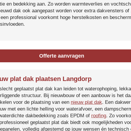
atie en bedekking aan. Zo worden warmteverlies en vochtsc
ieuwd dak ook aangepast worden voor extra dakvensters o
 een professional voorkomt hoge herstelkosten en beschermt
sinvloeden.
Offerte aanvragen
uw plat dak plaatsen Langdorp
slecht geplaatst plat dak kan leiden tot waterophoping, lek
rliggende structuur. Bij nieuwbouw of een aanbouw is het d
kelen voor de plaatsing van een
nieuw plat dak
. Een dakwer
uw met een lichte helling voor waterafvoer, een dampscherm
waterdichte dakbedekking zoals EPDM of
roofing
. Zo voorko
professioneel geplaatst plat dak biedt ook mogelijkheden voo
epanelen, volledig afgestemd op jouw wensen én technisch c