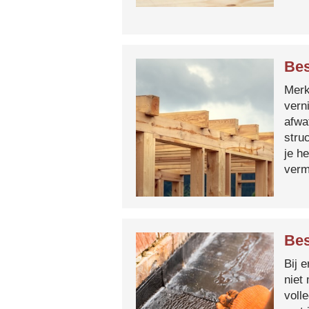
Bes
Merk 
vern
afwa
stru
je h
verm
Bes
Bij 
niet
voll