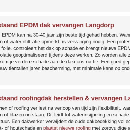
taand EPDM dak vervangen Langdorp
s EPDM kan na 30-40 jaar zijn beste tijd gehad hebben. Wa
n of waterinfiltratie opmerkt, is vervanging nodig. Een prof
 folie, controleert het dak op schade en brengt nieuwe EP
solatie geoptimaliseerd tijdens deze werken. Zo worden all
kom je verdere schade aan de dakconstructie. Een goed ge
euw tientallen jaren bescherming, met minimale kans op on
taand roofingdak herstellen & vervangen 
en of roofing verliest na verloop van tijd zijn flexibiliteit,
n of blazen ontstaan. Dit leidt tot waterinsijpeling en schade
ctuur. Een dakwerker verwijdert de oude dakbedekking volled
t- of houtschade en
plaatst nieuwe roofing
met zorgvuldige a