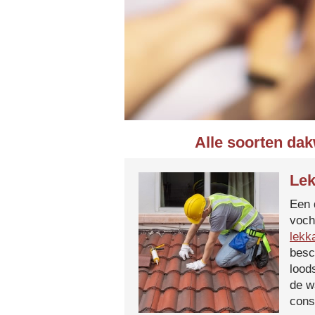
Alle soorten dak
Lek
Een 
voch
lekk
besc
lood
de w
cons