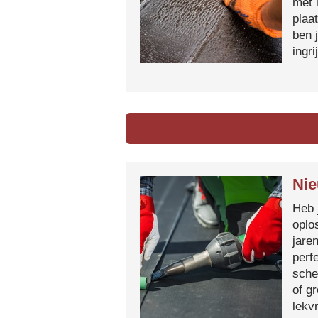
met 
plaa
ben 
ingr
Nie
Heb 
oplo
jare
perf
sche
of g
lekvr