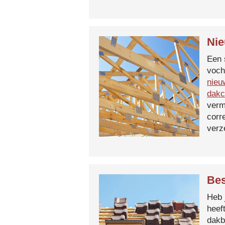
Nie
Een 
voch
nieu
dakc
verm
corr
verz
Bes
Heb 
heef
dakb