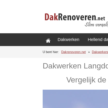
Dakwerken
Hellend d
U bent hier:
Dakrenoveren.net
Dakwerker
Dakwerken Langd
Vergelijk d