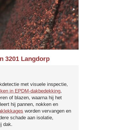
 in 3201 Langdorp
kdetectie met visuele inspectie,
kken in EPDM-dakbedekking
,
ren of blazen, waarna hij het
leert hij pannen, nokken en
aklekkages
worden vervangen en
ere schade aan isolatie,
j dak.