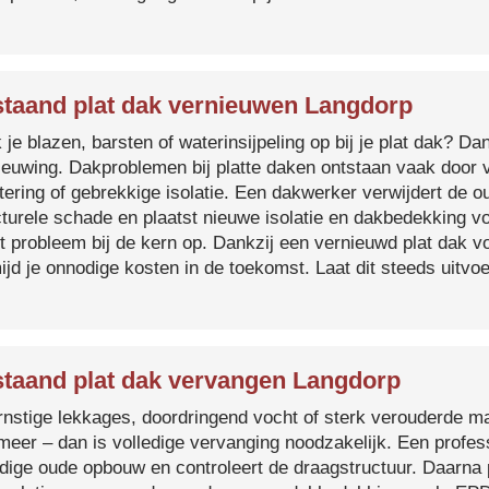
taand plat dak vernieuwen Langdorp
je blazen, barsten of waterinsijpeling op bij je plat dak? Dan
ieuwing. Dakproblemen bij platte daken ontstaan vaak door 
tering of gebrekkige isolatie. Een dakwerker verwijdert de o
cturele schade en plaatst nieuwe isolatie en dakbedekking v
et probleem bij de kern op. Dankzij een vernieuwd plat dak 
ijd je onnodige kosten in de toekomst. Laat dit steeds uitv
taand plat dak vervangen Langdorp
ernstige lekkages, doordringend vocht of sterk verouderde mat
 meer – dan is volledige vervanging noodzakelijk. Een profes
edige oude opbouw en controleert de draagstructuur. Daarna 