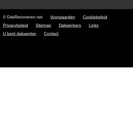
© DakRenoveren.net
Voorwaarden
Cookiebeleid
Privacybeleid
Sitemap
Dakwerkers
Links
U bent dakwerker
Contact