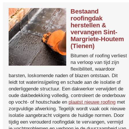
Bestaand
roofingdak
herstellen &
vervangen Sint-
Margriete-Houtem
(Tienen)
Bitumen of roofing verliest
na verloop van tijd zijn
flexibiliteit, waardoor
barsten, loskomende naden of blazen ontstaan. Dit
leidt tot waterinsijpeling en schade aan de isolatie of
onderliggende structuur. Een dakwerker verwijdert de
oude dakbedekking volledig, controleert de onderbouw
op vocht- of houtschade en
plaatst nieuwe roofing
met
zorgvuldige afwerking. Tegelijk wordt vaak ook nieuwe
isolatie aangebracht volgens de huidige normen. Door
tijdig een verouderd roofingdak te vervangen, vermijd
je vochtproblemen en verhoog je de duurzaamheid van