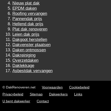
Nieuw plat dak
EPDM daken
Roofing vervangen
Pannendak prijs
Hellend dak prijs
Plat dak renoveren
Leien dak prijs
Dakgoot herstellen
Dakvenster plaatsen
Daken ontmossen
Dakreiniging
Overzetdaken
Daklekkage
Asbestdak vervangen
© DakRenoveren.net
Voorwaarden
Cookiebeleid
Privacybeleid
Sitemap
Dakwerkers
Links
U bent dakwerker
Contact