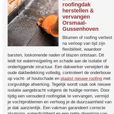
roofingdak
herstellen &
vervangen
Orsmaal-
Gussenhoven
Bitumen of roofing verliest
na verloop van tijd zijn
flexibiliteit, waardoor
barsten, loskomende naden of blazen ontstaan. Dit
leidt tot waterinsijpeling en schade aan de isolatie of
onderliggende structuur. Een dakwerker verwijdert de
oude dakbedekking volledig, controleert de onderbouw
op vocht- of houtschade en
plaatst nieuwe roofing
met
zorgvuldige afwerking. Tegelijk wordt vaak ook nieuwe
isolatie aangebracht volgens de huidige normen. Door
tijdig een verouderd roofingdak te vervangen, vermijd
je vochtproblemen en verhoog je de duurzaamheid van
je dak aanzienlijk. Een vakman garandeert correcte
plaatsing, waterdichtheid en een nette afwerking van