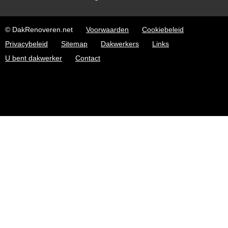
© DakRenoveren.net
Voorwaarden
Cookiebeleid
Privacybeleid
Sitemap
Dakwerkers
Links
U bent dakwerker
Contact