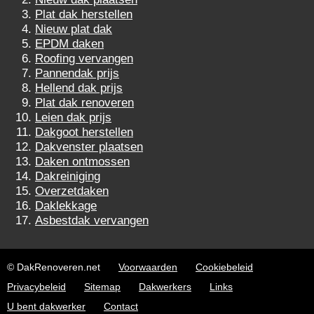
Plat dak herstellen
Nieuw plat dak
EPDM daken
Roofing vervangen
Pannendak prijs
Hellend dak prijs
Plat dak renoveren
Leien dak prijs
Dakgoot herstellen
Dakvenster plaatsen
Daken ontmossen
Dakreiniging
Overzetdaken
Daklekkage
Asbestdak vervangen
© DakRenoveren.net
Voorwaarden
Cookiebeleid
Privacybeleid
Sitemap
Dakwerkers
Links
U bent dakwerker
Contact