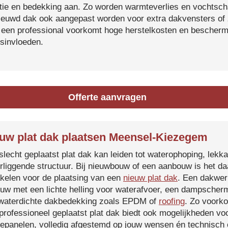
atie en bedekking aan. Zo worden warmteverlies en vochtsc
ieuwd dak ook aangepast worden voor extra dakvensters o
 een professional voorkomt hoge herstelkosten en beschermt
sinvloeden.
Offerte aanvragen
uw plat dak plaatsen Meensel-Kiezegem
slecht geplaatst plat dak kan leiden tot waterophoping, lek
rliggende structuur. Bij nieuwbouw of een aanbouw is het d
kelen voor de plaatsing van een
nieuw plat dak
. Een dakwer
uw met een lichte helling voor waterafvoer, een dampscherm
waterdichte dakbedekking zoals EPDM of
roofing
. Zo voorko
professioneel geplaatst plat dak biedt ook mogelijkheden voo
epanelen, volledig afgestemd op jouw wensen én technisch c