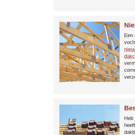
Nie
Een 
voch
nieu
dakc
verm
corr
verz
Bes
Heb 
heef
dakb