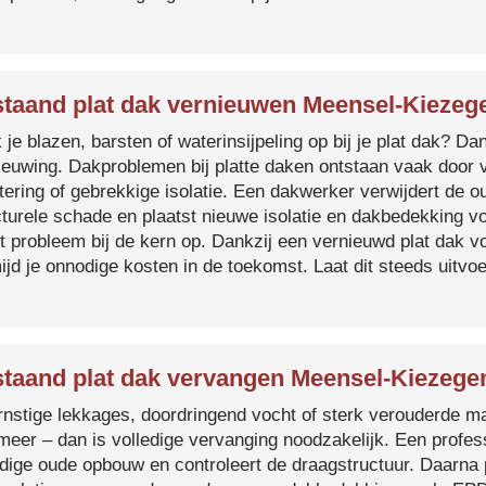
taand plat dak vernieuwen Meensel-Kieze
je blazen, barsten of waterinsijpeling op bij je plat dak? Dan
ieuwing. Dakproblemen bij platte daken ontstaan vaak door 
tering of gebrekkige isolatie. Een dakwerker verwijdert de o
cturele schade en plaatst nieuwe isolatie en dakbedekking v
et probleem bij de kern op. Dankzij een vernieuwd plat dak 
ijd je onnodige kosten in de toekomst. Laat dit steeds uitv
taand plat dak vervangen Meensel-Kiezeg
ernstige lekkages, doordringend vocht of sterk verouderde mat
 meer – dan is volledige vervanging noodzakelijk. Een profes
edige oude opbouw en controleert de draagstructuur. Daarna 