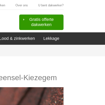
rken
Over ons
U bent dakwerker?
Gratis offerte
dakwerken
Lood & zinkwerken
Lekkage
 Meensel-Kiezegem