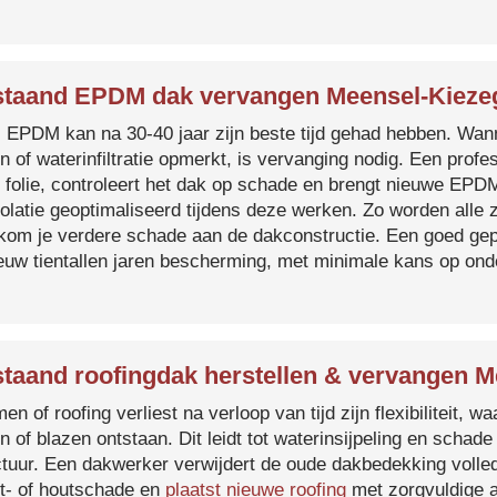
taand EPDM dak vervangen Meensel-Kiez
s EPDM kan na 30-40 jaar zijn beste tijd gehad hebben. Wa
n of waterinfiltratie opmerkt, is vervanging nodig. Een prof
 folie, controleert het dak op schade en brengt nieuwe EP
solatie geoptimaliseerd tijdens deze werken. Zo worden all
kom je verdere schade aan de dakconstructie. Een goed ge
euw tientallen jaren bescherming, met minimale kans op on
taand roofingdak herstellen & vervangen 
en of roofing verliest na verloop van tijd zijn flexibiliteit,
n of blazen ontstaan. Dit leidt tot waterinsijpeling en schade
ctuur. Een dakwerker verwijdert de oude dakbedekking volled
t- of houtschade en
plaatst nieuwe roofing
met zorgvuldige a