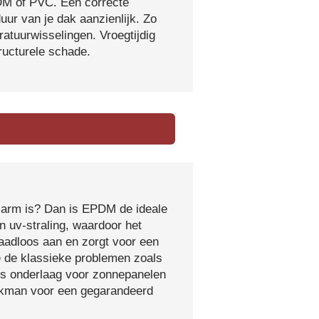
DM of PVC. Een correcte
ur van je dak aanzienlijk. Zo
atuurwisselingen. Vroegtijdig
tructurele schade.
sarm is? Dan is EPDM de ideale
 uv-straling, waardoor het
naadloos aan en zorgt voor een
e de klassieke problemen zoals
ls onderlaag voor zonnepanelen
vakman voor een gegarandeerd