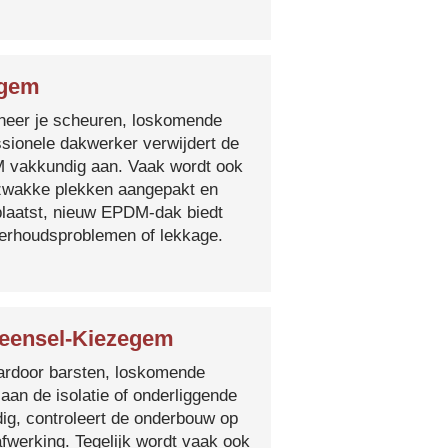
egem
nneer je scheuren, loskomende
essionele dakwerker verwijdert de
DM vakkundig aan. Vaak wordt ook
e zwakke plekken aangepakt en
plaatst, nieuw EPDM-dak biedt
derhoudsproblemen of lekkage.
Meensel-Kiezegem
 waardoor barsten, loskomende
 aan de isolatie of onderliggende
ig, controleert de onderbouw op
fwerking. Tegelijk wordt vaak ook