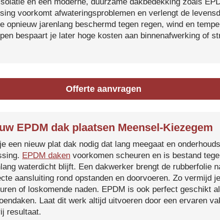
isolatie en een moderne, duurzame dakbedekking zoals EP
tsing voorkomt afwateringsproblemen en verlengt de levensdu
je opnieuw jarenlang beschermd tegen regen, wind en temper
ijpen bespaart je later hoge kosten aan binnenafwerking of s
Offerte aanvragen
uw EPDM dak plaatsen Meensel-Kiezegem
je een nieuw plat dak nodig dat lang meegaat en onderhoud
ssing.
EPDM daken
voorkomen scheuren en is bestand tegen
nlang waterdicht blijft. Een dakwerker brengt de rubberfolie 
ecte aansluiting rond opstanden en doorvoeren. Zo vermijd j
uren of loskomende naden. EPDM is ook perfect geschikt a
roendaken. Laat dit werk altijd uitvoeren door een ervaren 
ij resultaat.