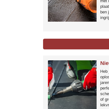
met 
plaa
ben 
ingr
Nie
Heb 
oplo
jare
perf
sche
of g
lekvr