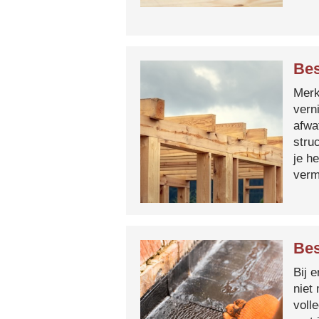
Bes
Merk 
vern
afwa
stru
je h
verm
Bes
Bij 
niet
voll