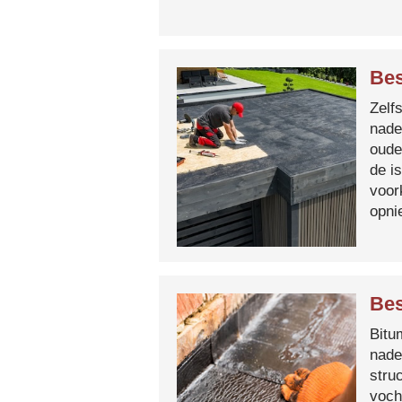
Bes
Zelf
nade
oude
de i
voor
opni
Bes
Bitum
nade
stru
voch