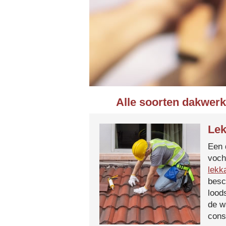
Alle soorten dakwerk
Lek
Een 
voch
lekk
besc
lood
de w
cons