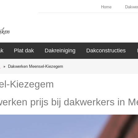
Home
Dakwe
ak
Plat dak
Dakreiniging
Dakconstructies
s
Dakwerken Meensel-Kiezegem
el-Kiezegem
werken prijs bij dakwerkers in