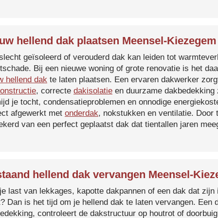
uw hellend dak plaatsen Meensel-Kiezegem
slecht geïsoleerd of verouderd dak kan leiden tot warmtever
tschade. Bij een nieuwe woning of grote renovatie is het da
w hellend dak
te laten plaatsen. Een ervaren dakwerker zorg
onstructie
, correcte
dakisolatie
en duurzame dakbedekking z
ijd je tocht, condensatieproblemen en onnodige energiekost
ect afgewerkt met
onderdak
, nokstukken en ventilatie. Door
ekerd van een perfect geplaatst dak dat tientallen jaren me
taand hellend dak vervangen Meensel-Kie
je last van lekkages, kapotte dakpannen of een dak dat zijn 
t? Dan is het tijd om je hellend dak te laten vervangen. Een
edekking, controleert de dakstructuur op houtrot of doorbui