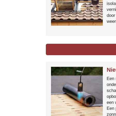
isol
vern
door
weer
Nie
Een 
onde
scha
opbo
een 
Een 
zonn