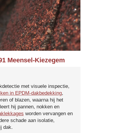
3391 Meensel-Kiezegem
kdetectie met visuele inspectie,
kken in EPDM-dakbedekking
,
ren of blazen, waarna hij het
leert hij pannen, nokken en
aklekkages
worden vervangen en
ere schade aan isolatie,
j dak.