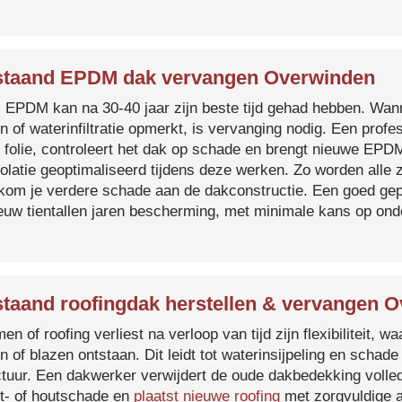
taand EPDM dak vervangen Overwinden
s EPDM kan na 30-40 jaar zijn beste tijd gehad hebben. Wa
n of waterinfiltratie opmerkt, is vervanging nodig. Een prof
 folie, controleert het dak op schade en brengt nieuwe EP
solatie geoptimaliseerd tijdens deze werken. Zo worden all
kom je verdere schade aan de dakconstructie. Een goed ge
euw tientallen jaren bescherming, met minimale kans op on
taand roofingdak herstellen & vervangen 
en of roofing verliest na verloop van tijd zijn flexibiliteit,
n of blazen ontstaan. Dit leidt tot waterinsijpeling en schade
ctuur. Een dakwerker verwijdert de oude dakbedekking volled
t- of houtschade en
plaatst nieuwe roofing
met zorgvuldige a