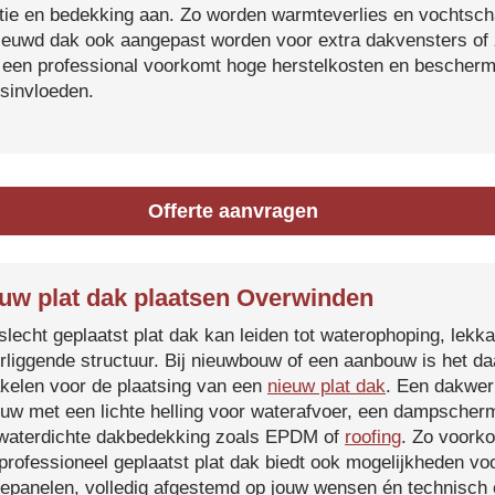
atie en bedekking aan. Zo worden warmteverlies en vochtsc
ieuwd dak ook aangepast worden voor extra dakvensters o
 een professional voorkomt hoge herstelkosten en beschermt
sinvloeden.
Offerte aanvragen
uw plat dak plaatsen Overwinden
slecht geplaatst plat dak kan leiden tot waterophoping, lek
rliggende structuur. Bij nieuwbouw of een aanbouw is het d
kelen voor de plaatsing van een
nieuw plat dak
. Een dakwer
uw met een lichte helling voor waterafvoer, een dampscherm
waterdichte dakbedekking zoals EPDM of
roofing
. Zo voorko
professioneel geplaatst plat dak biedt ook mogelijkheden voo
epanelen, volledig afgestemd op jouw wensen én technisch c