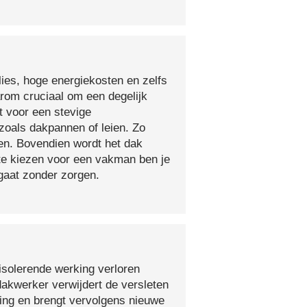
lies, hoge energiekosten en zelfs
arom cruciaal om een degelijk
t voor een stevige
oals dakpannen of leien. Zo
en. Bovendien wordt het dak
 te kiezen voor een vakman ben je
egaat zonder zorgen.
isolerende werking verloren
 dakwerker verwijdert de versleten
ging en brengt vervolgens nieuwe