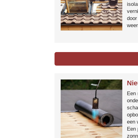
isol
vern
door
weer
Nie
Een 
onde
scha
opbo
een 
Een 
zonn