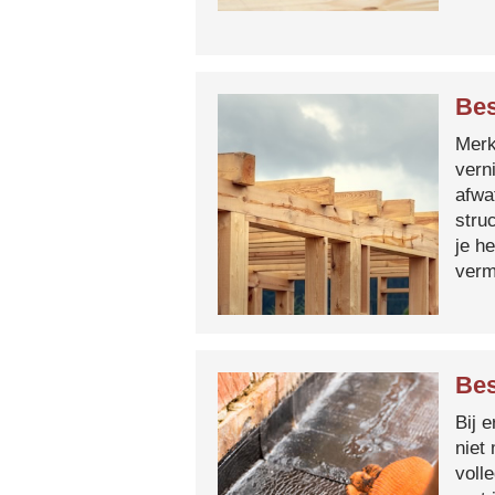
Bes
Merk 
vern
afwa
stru
je h
verm
Bes
Bij 
niet
voll