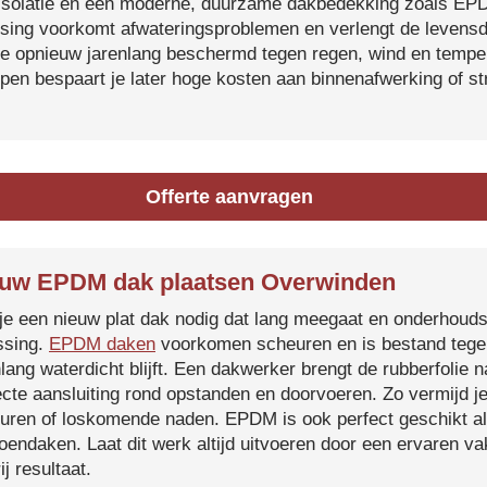
isolatie en een moderne, duurzame dakbedekking zoals EP
tsing voorkomt afwateringsproblemen en verlengt de levensdu
je opnieuw jarenlang beschermd tegen regen, wind en temper
ijpen bespaart je later hoge kosten aan binnenafwerking of s
Offerte aanvragen
uw EPDM dak plaatsen Overwinden
je een nieuw plat dak nodig dat lang meegaat en onderhoud
ssing.
EPDM daken
voorkomen scheuren en is bestand tegen
nlang waterdicht blijft. Een dakwerker brengt de rubberfolie 
ecte aansluiting rond opstanden en doorvoeren. Zo vermijd j
uren of loskomende naden. EPDM is ook perfect geschikt a
roendaken. Laat dit werk altijd uitvoeren door een ervaren 
ij resultaat.