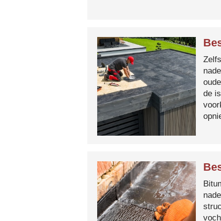
Bes
Zelf
nade
oude
de i
voor
opni
Bes
Bitum
nade
stru
voch