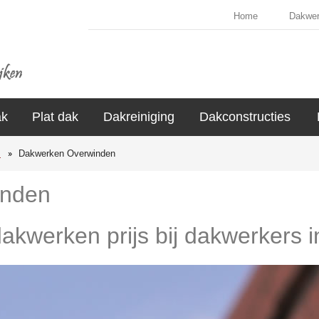
Home
Dakwe
ak
Plat dak
Dakreiniging
Dakconstructies
s
Dakwerken Overwinden
inden
dakwerken prijs bij dakwerkers