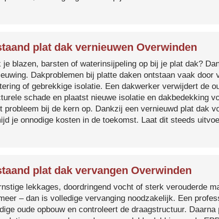
taand plat dak vernieuwen Overwinden
je blazen, barsten of waterinsijpeling op bij je plat dak? Dan
ieuwing. Dakproblemen bij platte daken ontstaan vaak door 
tering of gebrekkige isolatie. Een dakwerker verwijdert de o
cturele schade en plaatst nieuwe isolatie en dakbedekking v
et probleem bij de kern op. Dankzij een vernieuwd plat dak 
ijd je onnodige kosten in de toekomst. Laat dit steeds uitv
taand plat dak vervangen Overwinden
ernstige lekkages, doordringend vocht of sterk verouderde mat
 meer – dan is volledige vervanging noodzakelijk. Een profes
edige oude opbouw en controleert de draagstructuur. Daarna 