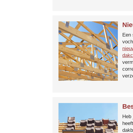
Nie
Een 
voch
nieu
dakc
verm
corr
verz
Bes
Heb 
heef
dakb