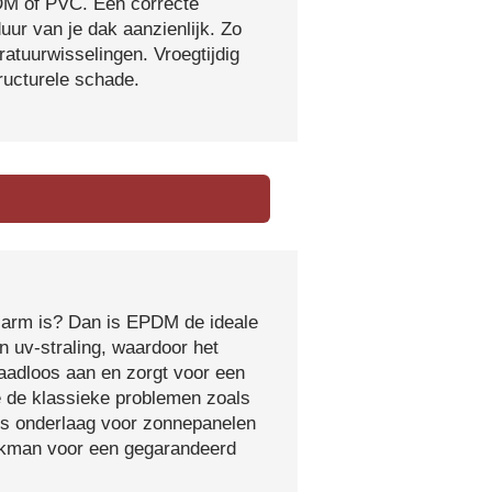
DM of PVC. Een correcte
ur van je dak aanzienlijk. Zo
atuurwisselingen. Vroegtijdig
tructurele schade.
sarm is? Dan is EPDM de ideale
 uv-straling, waardoor het
naadloos aan en zorgt voor een
e de klassieke problemen zoals
ls onderlaag voor zonnepanelen
vakman voor een gegarandeerd