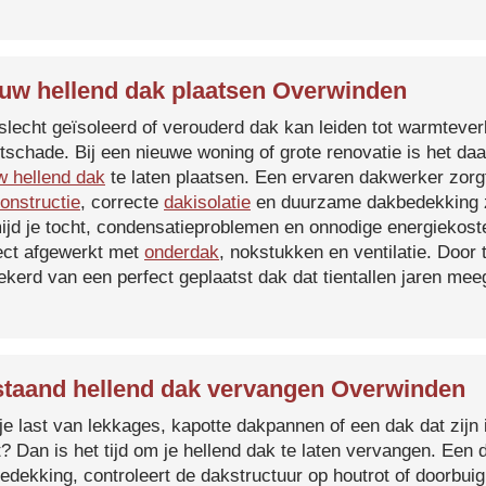
uw hellend dak plaatsen Overwinden
slecht geïsoleerd of verouderd dak kan leiden tot warmtever
tschade. Bij een nieuwe woning of grote renovatie is het da
w hellend dak
te laten plaatsen. Een ervaren dakwerker zorg
onstructie
, correcte
dakisolatie
en duurzame dakbedekking z
ijd je tocht, condensatieproblemen en onnodige energiekost
ect afgewerkt met
onderdak
, nokstukken en ventilatie. Door
ekerd van een perfect geplaatst dak dat tientallen jaren me
taand hellend dak vervangen Overwinden
je last van lekkages, kapotte dakpannen of een dak dat zijn 
t? Dan is het tijd om je hellend dak te laten vervangen. Een
edekking, controleert de dakstructuur op houtrot of doorbui