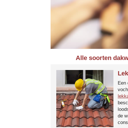
Alle soorten dakw
Lek
Een 
voch
lekk
besc
lood
de w
cons