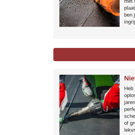
met 
plaa
ben 
ingr
Nie
Heb 
oplo
jare
perf
sche
of g
lekvr