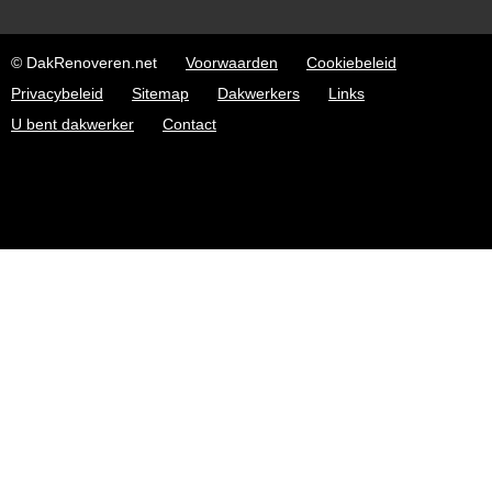
© DakRenoveren.net
Voorwaarden
Cookiebeleid
Privacybeleid
Sitemap
Dakwerkers
Links
U bent dakwerker
Contact