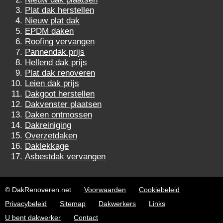
Plat dak herstellen
Nieuw plat dak
EPDM daken
Roofing vervangen
Pannendak prijs
Hellend dak prijs
Plat dak renoveren
Leien dak prijs
Dakgoot herstellen
Dakvenster plaatsen
Daken ontmossen
Dakreiniging
Overzetdaken
Daklekkage
Asbestdak vervangen
© DakRenoveren.net
Voorwaarden
Cookiebeleid
Privacybeleid
Sitemap
Dakwerkers
Links
U bent dakwerker
Contact