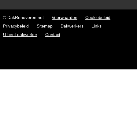
© DakRenoveren.net
Voorwaarden
Cookiebeleid
Privacybeleid
Sitemap
Dakwerkers
Links
U bent dakwerker
Contact