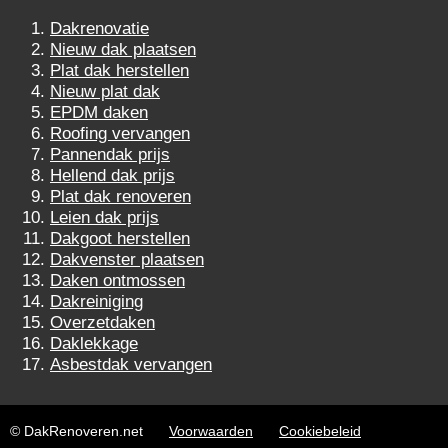
Dakrenovatie
Nieuw dak plaatsen
Plat dak herstellen
Nieuw plat dak
EPDM daken
Roofing vervangen
Pannendak prijs
Hellend dak prijs
Plat dak renoveren
Leien dak prijs
Dakgoot herstellen
Dakvenster plaatsen
Daken ontmossen
Dakreiniging
Overzetdaken
Daklekkage
Asbestdak vervangen
© DakRenoveren.net
Voorwaarden
Cookiebeleid