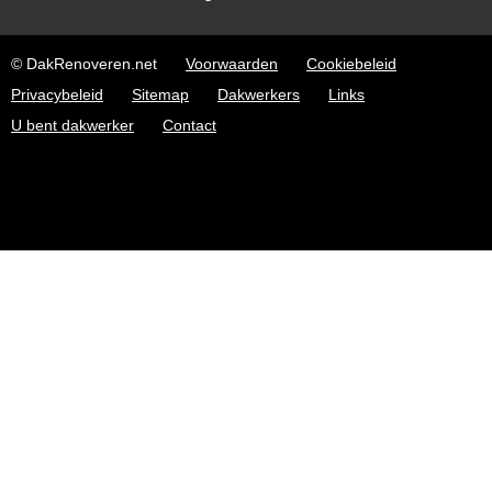
© DakRenoveren.net
Voorwaarden
Cookiebeleid
Privacybeleid
Sitemap
Dakwerkers
Links
U bent dakwerker
Contact