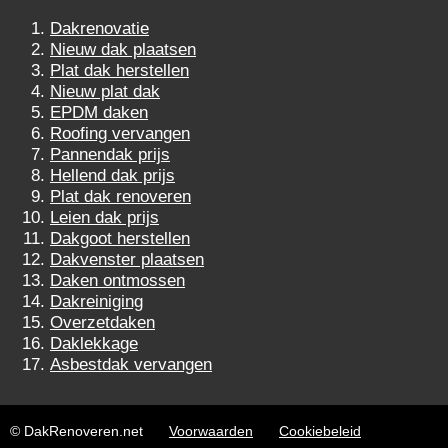
Dakrenovatie
Nieuw dak plaatsen
Plat dak herstellen
Nieuw plat dak
EPDM daken
Roofing vervangen
Pannendak prijs
Hellend dak prijs
Plat dak renoveren
Leien dak prijs
Dakgoot herstellen
Dakvenster plaatsen
Daken ontmossen
Dakreiniging
Overzetdaken
Daklekkage
Asbestdak vervangen
© DakRenoveren.net
Voorwaarden
Cookiebeleid