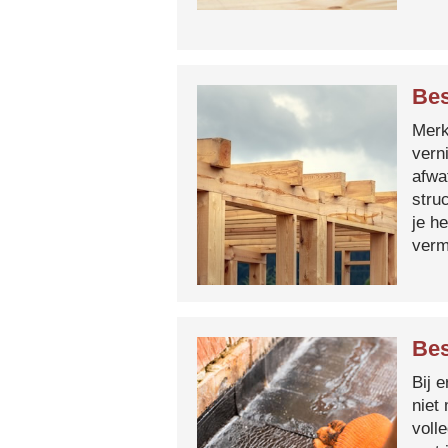
Bes
Merk 
vern
afwa
stru
je h
verm
Bes
Bij 
niet
voll