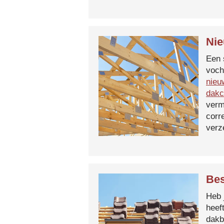
Nie
Een 
voch
nieu
dakc
verm
corr
verz
Bes
Heb 
heef
dakb