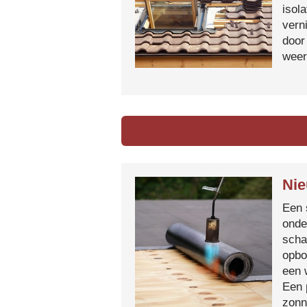
isol
vern
door
weer
Nie
Een 
onde
scha
opbo
een 
Een 
zonn