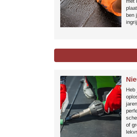
met 
plaa
ben 
ingr
Nie
Heb 
oplo
jare
perf
sche
of g
lekvr