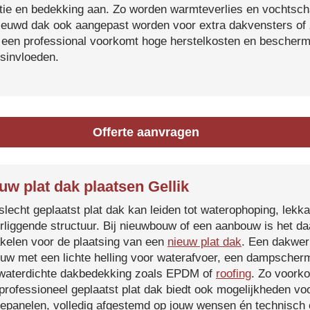
atie en bedekking aan. Zo worden warmteverlies en vochtsc
ieuwd dak ook aangepast worden voor extra dakvensters o
 een professional voorkomt hoge herstelkosten en beschermt
sinvloeden.
Offerte aanvragen
uw plat dak plaatsen Gellik
slecht geplaatst plat dak kan leiden tot waterophoping, lek
rliggende structuur. Bij nieuwbouw of een aanbouw is het d
kelen voor de plaatsing van een
nieuw plat dak
. Een dakwer
uw met een lichte helling voor waterafvoer, een dampscherm
waterdichte dakbedekking zoals EPDM of
roofing
. Zo voorko
professioneel geplaatst plat dak biedt ook mogelijkheden voo
epanelen, volledig afgestemd op jouw wensen én technisch c