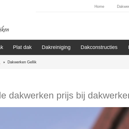
Home
Dakwe
ak
Plat dak
Dakreiniging
Dakconstructies
s
Dakwerken Gellik
de dakwerken prijs bij dakwerker