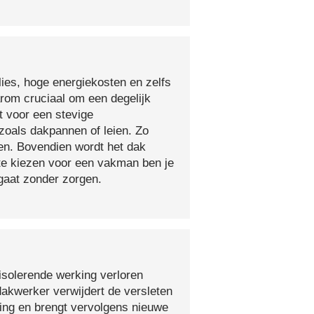
lies, hoge energiekosten en zelfs
arom cruciaal om een degelijk
t voor een stevige
oals dakpannen of leien. Zo
en. Bovendien wordt het dak
 te kiezen voor een vakman ben je
egaat zonder zorgen.
isolerende werking verloren
 dakwerker verwijdert de versleten
ging en brengt vervolgens nieuwe