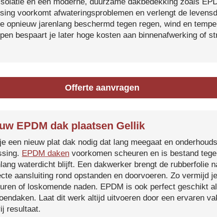
isolatie en een moderne, duurzame dakbedekking zoals EP
tsing voorkomt afwateringsproblemen en verlengt de levensdu
je opnieuw jarenlang beschermd tegen regen, wind en temper
ijpen bespaart je later hoge kosten aan binnenafwerking of s
Offerte aanvragen
uw EPDM dak plaatsen Gellik
je een nieuw plat dak nodig dat lang meegaat en onderhoud
ssing.
EPDM daken
voorkomen scheuren en is bestand tegen
nlang waterdicht blijft. Een dakwerker brengt de rubberfolie 
ecte aansluiting rond opstanden en doorvoeren. Zo vermijd j
uren of loskomende naden. EPDM is ook perfect geschikt a
roendaken. Laat dit werk altijd uitvoeren door een ervaren 
ij resultaat.