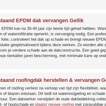
taand EPDM dak vervangen Gellik
s EPDM kan na 30-40 jaar zijn beste tijd gehad hebben. Wa
n of waterinfiltratie opmerkt, is vervanging nodig. Een prof
 folie, controleert het dak op schade en brengt nieuwe EP
solatie geoptimaliseerd tijdens deze werken. Zo worden all
kom je verdere schade aan de dakconstructie. Een goed ge
euw tientallen jaren bescherming, met minimale kans op on
taand roofingdak herstellen & vervangen Ge
en of roofing verliest na verloop van tijd zijn flexibiliteit,
n of blazen ontstaan. Dit leidt tot waterinsijpeling en schade
ctuur. Een dakwerker verwijdert de oude dakbedekking volled
t- of houtschade en
plaatst nieuwe roofing
met zorgvuldige a