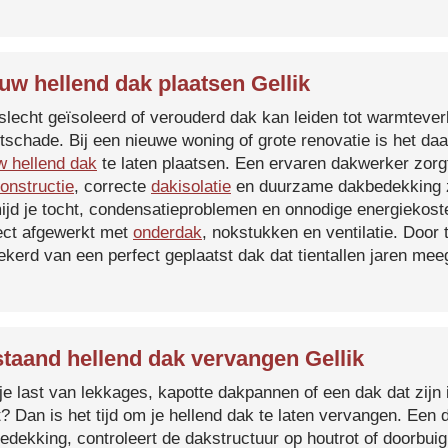
uw hellend dak plaatsen Gellik
slecht geïsoleerd of verouderd dak kan leiden tot warmtever
tschade. Bij een nieuwe woning of grote renovatie is het da
w hellend dak
te laten plaatsen. Een ervaren dakwerker zorg
onstructie
, correcte
dakisolatie
en duurzame dakbedekking z
ijd je tocht, condensatieproblemen en onnodige energiekost
ect afgewerkt met
onderdak
, nokstukken en ventilatie. Door
ekerd van een perfect geplaatst dak dat tientallen jaren me
taand hellend dak vervangen Gellik
je last van lekkages, kapotte dakpannen of een dak dat zijn 
t? Dan is het tijd om je hellend dak te laten vervangen. Een
edekking, controleert de dakstructuur op houtrot of doorbui