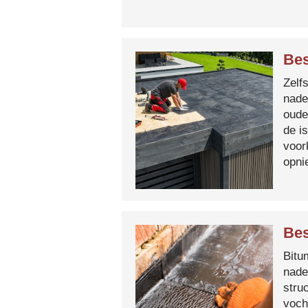
Bes
Zelf
nade
oude
de i
voor
opni
Bes
Bitum
nade
stru
voch