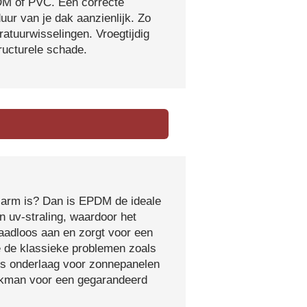
DM of PVC. Een correcte
ur van je dak aanzienlijk. Zo
atuurwisselingen. Vroegtijdig
tructurele schade.
sarm is? Dan is EPDM de ideale
 uv-straling, waardoor het
naadloos aan en zorgt voor een
e de klassieke problemen zoals
ls onderlaag voor zonnepanelen
vakman voor een gegarandeerd