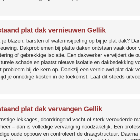
taand plat dak vernieuwen Gellik
je blazen, barsten of waterinsijpeling op bij je plat dak? Dan
ieuwing. Dakproblemen bij platte daken ontstaan vaak door 
tering of gebrekkige isolatie. Een dakwerker verwijdert de o
cturele schade en plaatst nieuwe isolatie en dakbedekking v
et probleem bij de kern op. Dankzij een vernieuwd plat dak 
ijd je onnodige kosten in de toekomst. Laat dit steeds uitv
taand plat dak vervangen Gellik
ernstige lekkages, doordringend vocht of sterk verouderde mat
 meer – dan is volledige vervanging noodzakelijk. Een profes
edige oude opbouw en controleert de draagstructuur. Daarna 