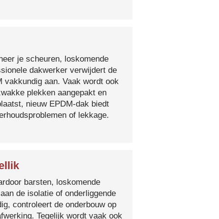
nneer je scheuren, loskomende
essionele dakwerker verwijdert de
DM vakkundig aan. Vaak wordt ook
e zwakke plekken aangepakt en
plaatst, nieuw EPDM-dak biedt
derhoudsproblemen of lekkage.
llik
 waardoor barsten, loskomende
 aan de isolatie of onderliggende
ig, controleert de onderbouw op
fwerking. Tegelijk wordt vaak ook