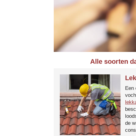
Alle soorten d
Lek
Een 
voch
lekk
besc
lood
de w
cons