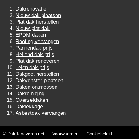
Dakrenovatie
Nieuw dak plaatsen
Plat dak herstellen
Nieuw plat dak
EPDM daken
Roofing vervangen
Pannendak prijs
Hellend dak prijs
Plat dak renoveren
Leien dak prijs
Dakgoot herstellen
Dakvenster plaatsen
Daken ontmossen
Dakreiniging
Overzetdaken
Daklekkage
Asbestdak vervangen
© DakRenoveren.net
Voorwaarden
Cookiebeleid