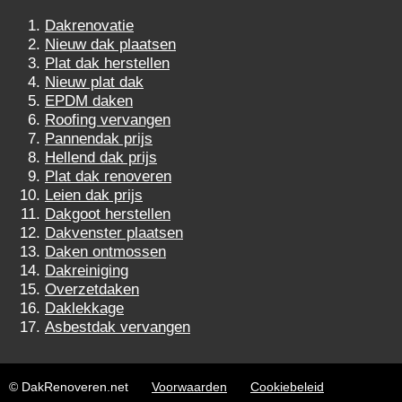
Dakrenovatie
Nieuw dak plaatsen
Plat dak herstellen
Nieuw plat dak
EPDM daken
Roofing vervangen
Pannendak prijs
Hellend dak prijs
Plat dak renoveren
Leien dak prijs
Dakgoot herstellen
Dakvenster plaatsen
Daken ontmossen
Dakreiniging
Overzetdaken
Daklekkage
Asbestdak vervangen
© DakRenoveren.net
Voorwaarden
Cookiebeleid