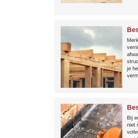
Bes
Merk 
vern
afwa
stru
je h
verm
Bes
Bij 
niet
voll