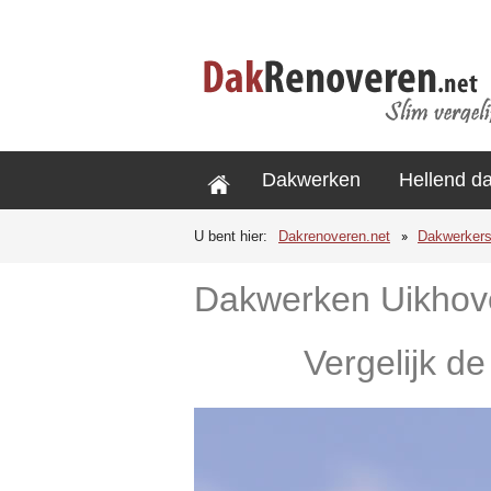
Dakwerken
Hellend d
U bent hier:
Dakrenoveren.net
Dakwerker
Dakwerken Uikhov
Vergelijk d