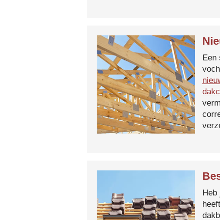
Nie
Een 
voch
nieu
dakc
verm
corr
verz
Bes
Heb 
heef
dakb