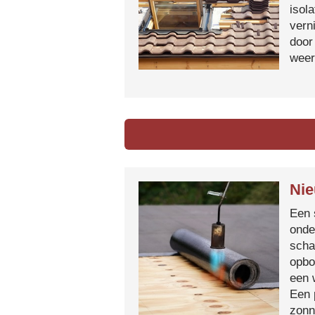
isol
vern
door
weer
Nie
Een 
onde
scha
opbo
een 
Een 
zonn