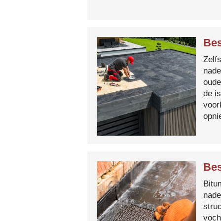
Bes
Zelf
nade
oude
de i
voor
opni
Bes
Bitum
nade
stru
voch