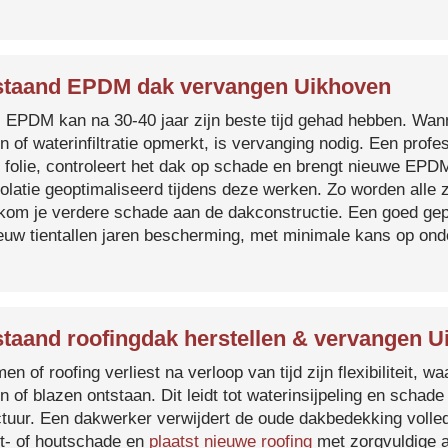
taand EPDM dak vervangen Uikhoven
s EPDM kan na 30-40 jaar zijn beste tijd gehad hebben. Wa
n of waterinfiltratie opmerkt, is vervanging nodig. Een prof
 folie, controleert het dak op schade en brengt nieuwe EP
solatie geoptimaliseerd tijdens deze werken. Zo worden all
kom je verdere schade aan de dakconstructie. Een goed ge
euw tientallen jaren bescherming, met minimale kans op on
taand roofingdak herstellen & vervangen U
en of roofing verliest na verloop van tijd zijn flexibiliteit,
n of blazen ontstaan. Dit leidt tot waterinsijpeling en schade
ctuur. Een dakwerker verwijdert de oude dakbedekking volled
t- of houtschade en
plaatst nieuwe roofing
met zorgvuldige a