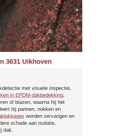
in 3631 Uikhoven
kdetectie met visuele inspectie,
kken in EPDM-dakbedekking
,
ren of blazen, waarna hij het
leert hij pannen, nokken en
aklekkages
worden vervangen en
ere schade aan isolatie,
j dak.