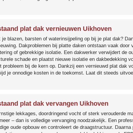
taand plat dak vernieuwen Uikhoven
je blazen, barsten of waterinsijpeling op bij je plat dak? Dan
ieuwing. Dakproblemen bij platte daken ontstaan vaak door 
tering of gebrekkige isolatie. Een dakwerker verwijdert de o
cturele schade en plaatst nieuwe isolatie en dakbedekking v
et probleem bij de kern op. Dankzij een vernieuwd plat dak 
ijd je onnodige kosten in de toekomst. Laat dit steeds uitv
taand plat dak vervangen Uikhoven
ernstige lekkages, doordringend vocht of sterk verouderde mat
 meer – dan is volledige vervanging noodzakelijk. Een profes
edige oude opbouw en controleert de draagstructuur. Daarna 