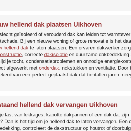
uw hellend dak plaatsen Uikhoven
slecht geïsoleerd of verouderd dak kan leiden tot warmtever
tschade. Bij een nieuwe woning of grote renovatie is het da
w hellend dak
te laten plaatsen. Een ervaren dakwerker zorg
onstructie
, correcte
dakisolatie
en duurzame dakbedekking z
ijd je tocht, condensatieproblemen en onnodige energiekost
ect afgewerkt met
onderdak
, nokstukken en ventilatie. Door
ekerd van een perfect geplaatst dak dat tientallen jaren me
taand hellend dak vervangen Uikhoven
je last van lekkages, kapotte dakpannen of een dak dat zijn 
t? Dan is het tijd om je hellend dak te laten vervangen. Een
edekking, controleert de dakstructuur op houtrot of doorbui