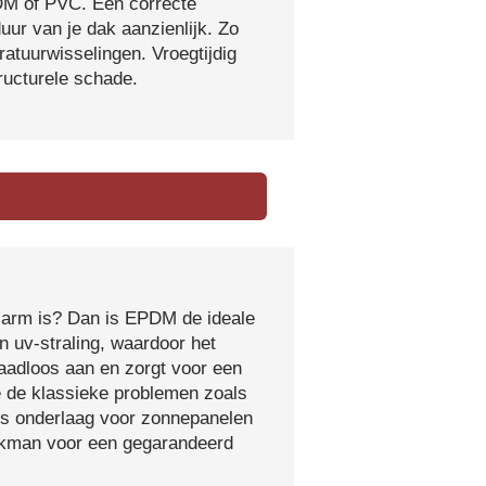
DM of PVC. Een correcte
ur van je dak aanzienlijk. Zo
atuurwisselingen. Vroegtijdig
tructurele schade.
sarm is? Dan is EPDM de ideale
 uv-straling, waardoor het
naadloos aan en zorgt voor een
e de klassieke problemen zoals
ls onderlaag voor zonnepanelen
vakman voor een gegarandeerd