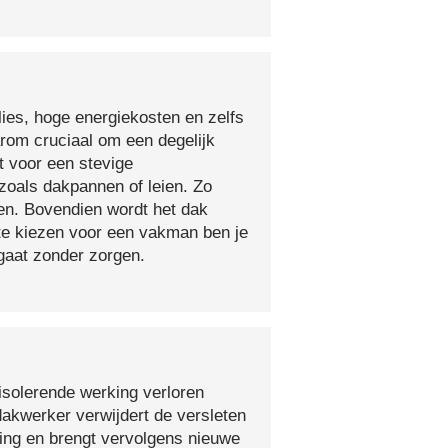
lies, hoge energiekosten en zelfs
arom cruciaal om een degelijk
t voor een stevige
oals dakpannen of leien. Zo
en. Bovendien wordt het dak
 te kiezen voor een vakman ben je
egaat zonder zorgen.
isolerende werking verloren
 dakwerker verwijdert de versleten
ging en brengt vervolgens nieuwe