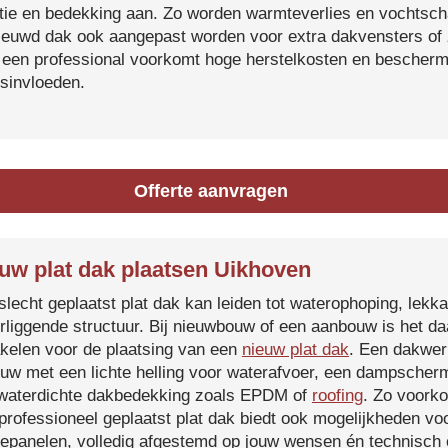
atie en bedekking aan. Zo worden warmteverlies en vochtsc
ieuwd dak ook aangepast worden voor extra dakvensters o
 een professional voorkomt hoge herstelkosten en beschermt
sinvloeden.
Offerte aanvragen
uw plat dak plaatsen Uikhoven
slecht geplaatst plat dak kan leiden tot waterophoping, lek
rliggende structuur. Bij nieuwbouw of een aanbouw is het d
kelen voor de plaatsing van een
nieuw plat dak
. Een dakwer
uw met een lichte helling voor waterafvoer, een dampscherm
waterdichte dakbedekking zoals EPDM of
roofing
. Zo voorko
professioneel geplaatst plat dak biedt ook mogelijkheden voo
epanelen, volledig afgestemd op jouw wensen én technisch c