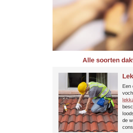
Alle soorten da
Lek
Een 
voch
lekk
besc
lood
de w
cons