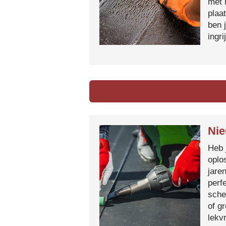
met 
plaa
ben 
ingr
Nie
Heb 
oplo
jare
perf
sche
of g
lekvr