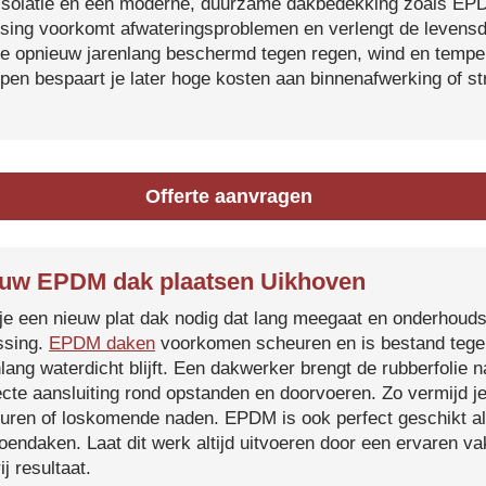
isolatie en een moderne, duurzame dakbedekking zoals EP
tsing voorkomt afwateringsproblemen en verlengt de levensdu
je opnieuw jarenlang beschermd tegen regen, wind en temper
ijpen bespaart je later hoge kosten aan binnenafwerking of s
Offerte aanvragen
uw EPDM dak plaatsen Uikhoven
je een nieuw plat dak nodig dat lang meegaat en onderhoud
ssing.
EPDM daken
voorkomen scheuren en is bestand tegen
nlang waterdicht blijft. Een dakwerker brengt de rubberfolie 
ecte aansluiting rond opstanden en doorvoeren. Zo vermijd j
uren of loskomende naden. EPDM is ook perfect geschikt a
roendaken. Laat dit werk altijd uitvoeren door een ervaren 
ij resultaat.