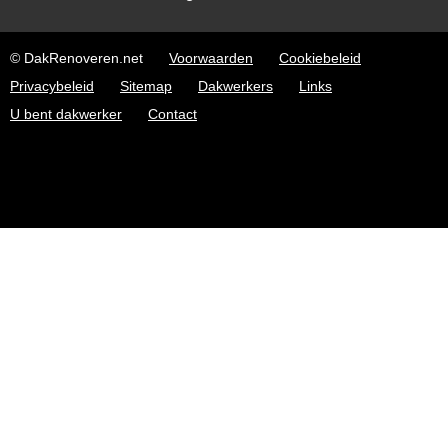
© DakRenoveren.net
Voorwaarden
Cookiebeleid
Privacybeleid
Sitemap
Dakwerkers
Links
U bent dakwerker
Contact