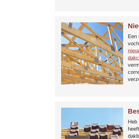
Nie
Een 
voch
nieu
dakc
verm
corr
verz
Bes
Heb 
heef
dakb