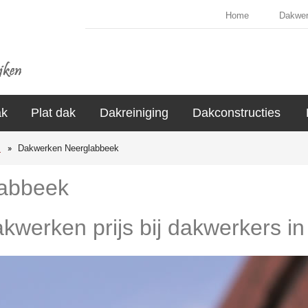
Home
Dakwe
ak
Plat dak
Dakreiniging
Dakconstructies
s
Dakwerken Neerglabbeek
abbeek
akwerken prijs bij dakwerkers 