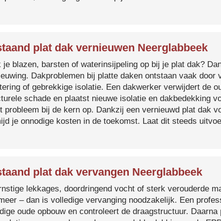
taand plat dak vernieuwen Neerglabbeek
je blazen, barsten of waterinsijpeling op bij je plat dak? Dan
ieuwing. Dakproblemen bij platte daken ontstaan vaak door 
tering of gebrekkige isolatie. Een dakwerker verwijdert de o
cturele schade en plaatst nieuwe isolatie en dakbedekking v
et probleem bij de kern op. Dankzij een vernieuwd plat dak 
ijd je onnodige kosten in de toekomst. Laat dit steeds uitv
taand plat dak vervangen Neerglabbeek
ernstige lekkages, doordringend vocht of sterk verouderde mat
 meer – dan is volledige vervanging noodzakelijk. Een profes
edige oude opbouw en controleert de draagstructuur. Daarna 