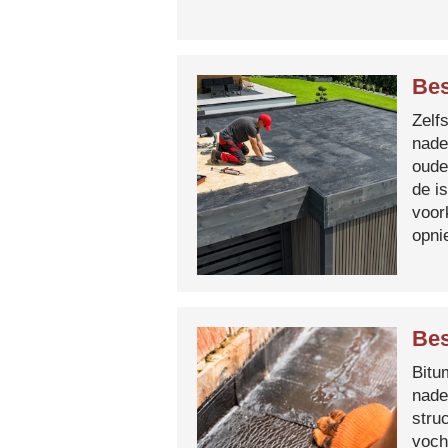
Bes
Zelf
nade
oude
de i
voor
opni
Bes
Bitum
nade
stru
voch