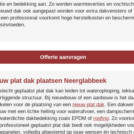
atie en bedekking aan. Zo worden warmteverlies en vochtsc
ieuwd dak ook aangepast worden voor extra dakvensters o
 een professional voorkomt hoge herstelkosten en beschermt
sinvloeden.
Offerte aanvragen
uw plat dak plaatsen Neerglabbeek
slecht geplaatst plat dak kan leiden tot waterophoping, lek
rliggende structuur. Bij nieuwbouw of een aanbouw is het d
kelen voor de plaatsing van een
nieuw plat dak
. Een dakwer
uw met een lichte helling voor waterafvoer, een dampscherm
waterdichte dakbedekking zoals EPDM of
roofing
. Zo voorko
professioneel geplaatst plat dak biedt ook mogelijkheden voo
epanelen, volledig afgestemd op jouw wensen én technisch c