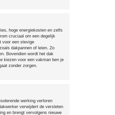
lies, hoge energiekosten en zelfs
arom cruciaal om een degelijk
t voor een stevige
oals dakpannen of leien. Zo
en. Bovendien wordt het dak
 te kiezen voor een vakman ben je
egaat zonder zorgen.
isolerende werking verloren
 dakwerker verwijdert de versleten
ging en brengt vervolgens nieuwe