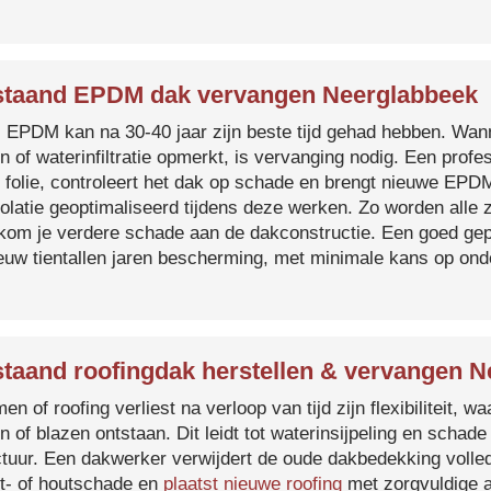
taand EPDM dak vervangen Neerglabbeek
s EPDM kan na 30-40 jaar zijn beste tijd gehad hebben. Wa
n of waterinfiltratie opmerkt, is vervanging nodig. Een prof
 folie, controleert het dak op schade en brengt nieuwe EP
solatie geoptimaliseerd tijdens deze werken. Zo worden all
kom je verdere schade aan de dakconstructie. Een goed ge
euw tientallen jaren bescherming, met minimale kans op on
taand roofingdak herstellen & vervangen 
en of roofing verliest na verloop van tijd zijn flexibiliteit,
n of blazen ontstaan. Dit leidt tot waterinsijpeling en schade
ctuur. Een dakwerker verwijdert de oude dakbedekking volled
t- of houtschade en
plaatst nieuwe roofing
met zorgvuldige a