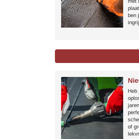
met 
plaa
ben 
ingr
Nie
Heb 
oplo
jare
perf
sche
of g
lekvr