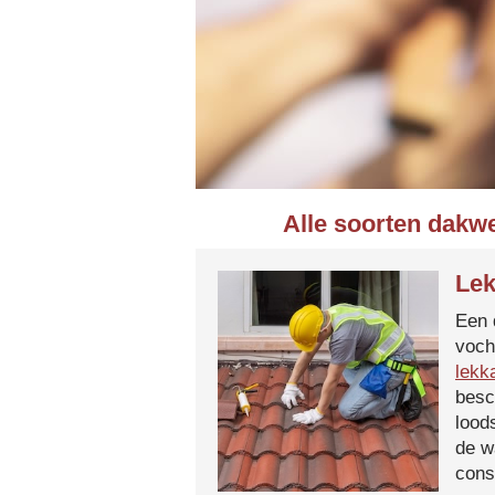
Alle soorten dakwe
Lek
Een 
voch
lekk
besc
lood
de w
cons