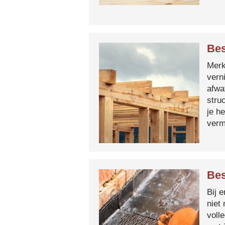
Bes
Merk 
vern
afwa
stru
je h
verm
Bes
Bij 
niet
voll