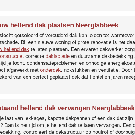
uw hellend dak plaatsen Neerglabbeek
slecht geïsoleerd of verouderd dak kan leiden tot warmtever
tschade. Bij een nieuwe woning of grote renovatie is het da
w hellend dak
te laten plaatsen. Een ervaren dakwerker zorg
onstructie
, correcte
dakisolatie
en duurzame dakbedekking z
ijd je tocht, condensatieproblemen en onnodige energiekost
ect afgewerkt met
onderdak
, nokstukken en ventilatie. Door
ekerd van een perfect geplaatst dak dat tientallen jaren me
taand hellend dak vervangen Neerglabbeek
je last van lekkages, kapotte dakpannen of een dak dat zijn 
t? Dan is het tijd om je hellend dak te laten vervangen. Een
edekking, controleert de dakstructuur op houtrot of doorbui