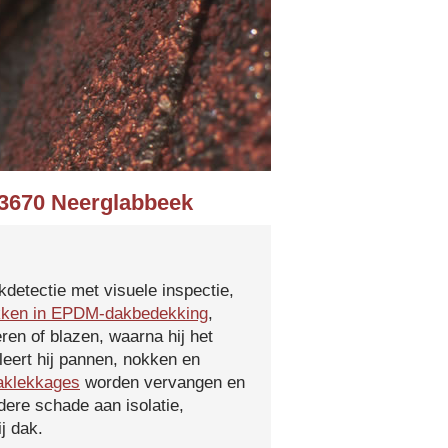
n 3670 Neerglabbeek
kdetectie met visuele inspectie,
kken in EPDM-dakbedekking
,
ren of blazen, waarna hij het
leert hij pannen, nokken en
aklekkages
worden vervangen en
ere schade aan isolatie,
j dak.