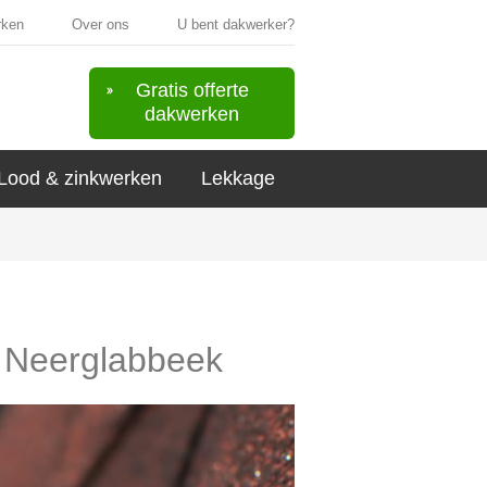
rken
Over ons
U bent dakwerker?
Gratis offerte
dakwerken
Lood & zinkwerken
Lekkage
in Neerglabbeek