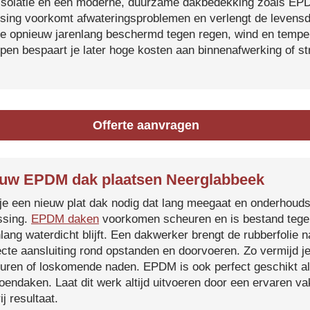
isolatie en een moderne, duurzame dakbedekking zoals EP
tsing voorkomt afwateringsproblemen en verlengt de levensdu
je opnieuw jarenlang beschermd tegen regen, wind en temper
ijpen bespaart je later hoge kosten aan binnenafwerking of s
Offerte aanvragen
uw EPDM dak plaatsen Neerglabbeek
je een nieuw plat dak nodig dat lang meegaat en onderhoud
ssing.
EPDM daken
voorkomen scheuren en is bestand tegen
nlang waterdicht blijft. Een dakwerker brengt de rubberfolie 
ecte aansluiting rond opstanden en doorvoeren. Zo vermijd j
uren of loskomende naden. EPDM is ook perfect geschikt a
roendaken. Laat dit werk altijd uitvoeren door een ervaren 
ij resultaat.