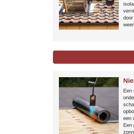
isol
vern
door
weer
Nie
Een 
onde
scha
opbo
een 
Een 
zonn