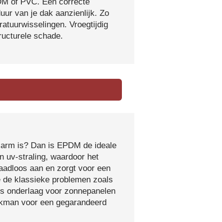
DM of PVC. Een correcte
ur van je dak aanzienlijk. Zo
atuurwisselingen. Vroegtijdig
tructurele schade.
sarm is? Dan is EPDM de ideale
 uv-straling, waardoor het
naadloos aan en zorgt voor een
e de klassieke problemen zoals
ls onderlaag voor zonnepanelen
vakman voor een gegarandeerd