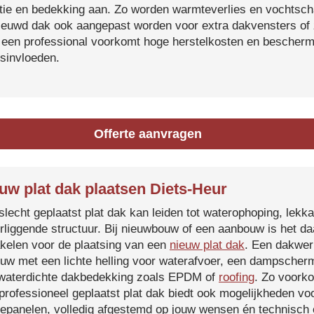
atie en bedekking aan. Zo worden warmteverlies en vochtsc
ieuwd dak ook aangepast worden voor extra dakvensters o
 een professional voorkomt hoge herstelkosten en beschermt
sinvloeden.
Offerte aanvragen
uw plat dak plaatsen Diets-Heur
slecht geplaatst plat dak kan leiden tot waterophoping, lek
rliggende structuur. Bij nieuwbouw of een aanbouw is het d
kelen voor de plaatsing van een
nieuw plat dak
. Een dakwer
uw met een lichte helling voor waterafvoer, een dampscherm
waterdichte dakbedekking zoals EPDM of
roofing
. Zo voorko
professioneel geplaatst plat dak biedt ook mogelijkheden voo
epanelen, volledig afgestemd op jouw wensen én technisch c