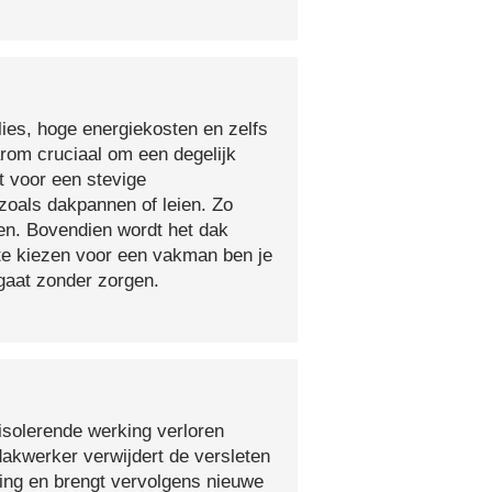
lies, hoge energiekosten en zelfs
arom cruciaal om een degelijk
t voor een stevige
oals dakpannen of leien. Zo
en. Bovendien wordt het dak
 te kiezen voor een vakman ben je
egaat zonder zorgen.
isolerende werking verloren
 dakwerker verwijdert de versleten
ging en brengt vervolgens nieuwe