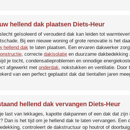
uw hellend dak plaatsen Diets-Heur
slecht geïsoleerd of verouderd dak kan leiden tot warmtever
tschade. Bij een nieuwe woning of grote renovatie is het da
w hellend dak
te laten plaatsen. Een ervaren dakwerker zorg
onstructie
, correcte
dakisolatie
en duurzame dakbedekking z
ijd je tocht, condensatieproblemen en onnodige energiekost
ect afgewerkt met
onderdak
, nokstukken en ventilatie. Door
ekerd van een perfect geplaatst dak dat tientallen jaren me
taand hellend dak vervangen Diets-Heur
je last van lekkages, kapotte dakpannen of een dak dat zijn 
t? Dan is het tijd om je hellend dak te laten vervangen. Een
edekking, controleert de dakstructuur op houtrot of doorbui