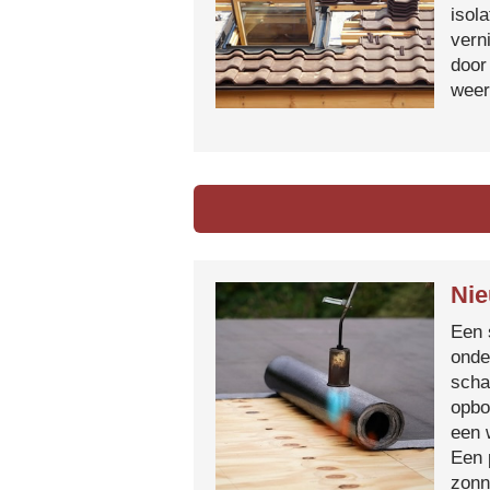
isol
vern
door
weer
Nie
Een 
onde
scha
opbo
een 
Een 
zonn