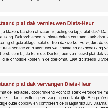
taand plat dak vernieuwen Diets-Heur
je blazen, barsten of waterinsijpeling op bij je plat dak? Dan
ieuwing. Dakproblemen bij platte daken ontstaan vaak door 
tering of gebrekkige isolatie. Een dakwerker verwijdert de o
cturele schade en plaatst nieuwe isolatie en dakbedekking v
et probleem bij de kern op. Dankzij een vernieuwd plat dak 
ijd je onnodige kosten in de toekomst. Laat dit steeds uitv
taand plat dak vervangen Diets-Heur
ernstige lekkages, doordringend vocht of sterk verouderde mat
 meer – dan is volledige vervanging noodzakelijk. Een profes
edige oude opbouw en controleert de draagstructuur. Daarna 