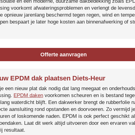
isolatie en een moderne, duurzame dakbedekking zoals EP
tsing voorkomt afwateringsproblemen en verlengt de levensdu
je opnieuw jarenlang beschermd tegen regen, wind en temper
ijpen bespaart je later hoge kosten aan binnenafwerking of s
Offerte aanvragen
uw EPDM dak plaatsen Diets-Heur
je een nieuw plat dak nodig dat lang meegaat en onderhoud
ssing.
EPDM daken
voorkomen scheuren en is bestand tegen
nlang waterdicht blijft. Een dakwerker brengt de rubberfolie 
ecte aansluiting rond opstanden en doorvoeren. Zo vermijd j
uren of loskomende naden. EPDM is ook perfect geschikt a
roendaken. Laat dit werk altijd uitvoeren door een ervaren 
ij resultaat.