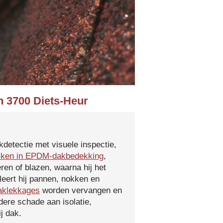
n 3700 Diets-Heur
kdetectie met visuele inspectie,
kken in EPDM-dakbedekking
,
ren of blazen, waarna hij het
leert hij pannen, nokken en
aklekkages
worden vervangen en
ere schade aan isolatie,
j dak.