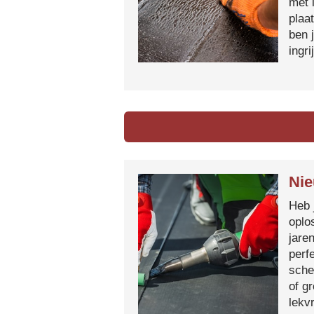
met 
plaa
ben 
ingr
Nie
Heb 
oplo
jare
perf
sche
of g
lekvr