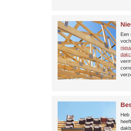
Nie
Een 
voch
nieu
dakc
verm
corr
verz
Bes
Heb 
heef
dakb