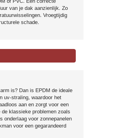
DM of PVC. Een correcte
ur van je dak aanzienlijk. Zo
atuurwisselingen. Vroegtijdig
tructurele schade.
sarm is? Dan is EPDM de ideale
 uv-straling, waardoor het
naadloos aan en zorgt voor een
e de klassieke problemen zoals
ls onderlaag voor zonnepanelen
vakman voor een gegarandeerd