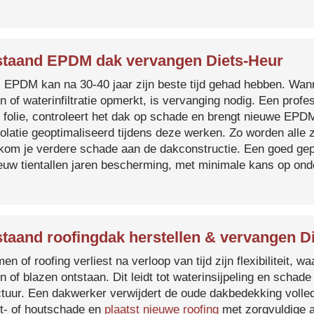
taand EPDM dak vervangen Diets-Heur
s EPDM kan na 30-40 jaar zijn beste tijd gehad hebben. Wa
n of waterinfiltratie opmerkt, is vervanging nodig. Een prof
 folie, controleert het dak op schade en brengt nieuwe EP
solatie geoptimaliseerd tijdens deze werken. Zo worden all
kom je verdere schade aan de dakconstructie. Een goed ge
euw tientallen jaren bescherming, met minimale kans op on
taand roofingdak herstellen & vervangen D
en of roofing verliest na verloop van tijd zijn flexibiliteit,
n of blazen ontstaan. Dit leidt tot waterinsijpeling en schade
ctuur. Een dakwerker verwijdert de oude dakbedekking volled
t- of houtschade en
plaatst nieuwe roofing
met zorgvuldige a