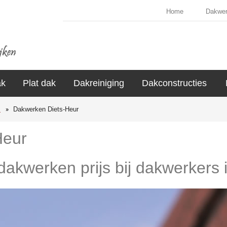
Home
Dakwe
ak
Plat dak
Dakreiniging
Dakconstructies
s
Dakwerken Diets-Heur
Heur
 dakwerken prijs bij dakwerkers 