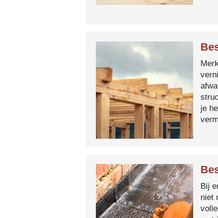
Bes
Merk 
vern
afwa
stru
je h
verm
Bes
Bij 
niet
voll