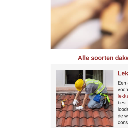
Alle soorten dak
Lek
Een 
voch
lekk
besc
lood
de w
cons