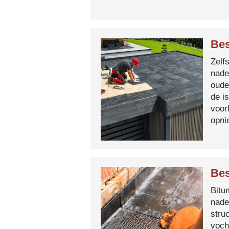
Bes
Zelf
nade
oude
de i
voor
opni
Bes
Bitum
nade
stru
voch