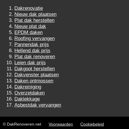
Dakrenovatie
Nieuw dak plaatsen
Plat dak herstellen
Nieuw plat dak
EPDM daken
Roofing vervangen
Pannendak prijs
Hellend dak prijs
Plat dak renoveren
Leien dak prijs
Dakgoot herstellen
Dakvenster plaatsen
Daken ontmossen
Dakreiniging
Overzetdaken
Daklekkage
Asbestdak vervangen
© DakRenoveren.net
Voorwaarden
Cookiebeleid