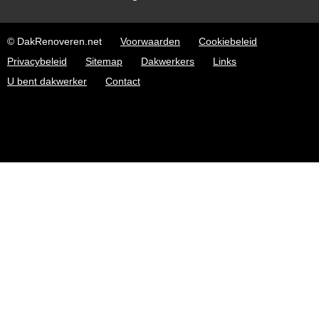
© DakRenoveren.net
Voorwaarden
Cookiebeleid
Privacybeleid
Sitemap
Dakwerkers
Links
U bent dakwerker
Contact