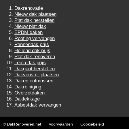
Dakrenovatie
Nieuw dak plaatsen
Plat dak herstellen
Nieuw plat dak
EPDM daken
Roofing vervangen
Pannendak prijs
Hellend dak prijs
Plat dak renoveren
Leien dak prijs
Dakgoot herstellen
Dakvenster plaatsen
Daken ontmossen
Dakreiniging
Overzetdaken
Daklekkage
Asbestdak vervangen
© DakRenoveren.net
Voorwaarden
Cookiebeleid