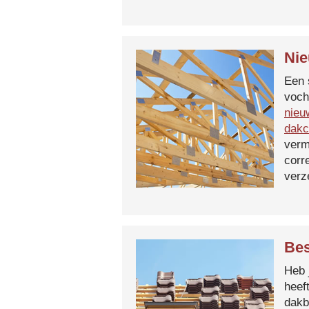
Nie
Een 
voch
nieu
dakc
verm
corr
verz
Bes
Heb 
heef
dakb