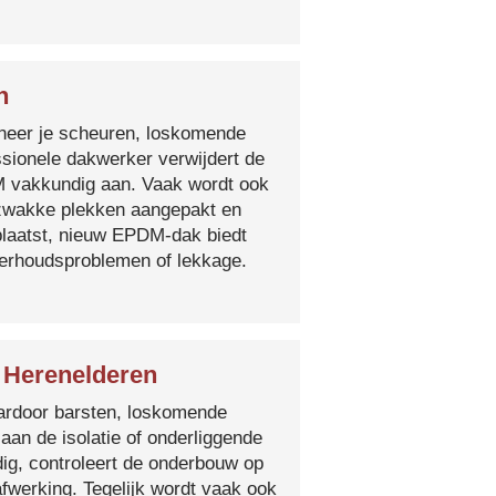
n
nneer je scheuren, loskomende
essionele dakwerker verwijdert de
DM vakkundig aan. Vaak wordt ook
e zwakke plekken aangepakt en
plaatst, nieuw EPDM-dak biedt
derhoudsproblemen of lekkage.
s Herenelderen
 waardoor barsten, loskomende
 aan de isolatie of onderliggende
ig, controleert de onderbouw op
fwerking. Tegelijk wordt vaak ook