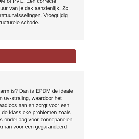
DM of PVC. Een correcte
ur van je dak aanzienlijk. Zo
atuurwisselingen. Vroegtijdig
tructurele schade.
sarm is? Dan is EPDM de ideale
 uv-straling, waardoor het
naadloos aan en zorgt voor een
e de klassieke problemen zoals
ls onderlaag voor zonnepanelen
vakman voor een gegarandeerd