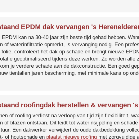
taand EPDM dak vervangen 's Hereneldere
s EPDM kan na 30-40 jaar zijn beste tijd gehad hebben. Wa
n of waterinfiltratie opmerkt, is vervanging nodig. Een prof
 folie, controleert het dak op schade en brengt nieuwe EP
solatie geoptimaliseerd tijdens deze werken. Zo worden all
kom je verdere schade aan de dakconstructie. Een goed ge
euw tientallen jaren bescherming, met minimale kans op on
taand roofingdak herstellen & vervangen '
en of roofing verliest na verloop van tijd zijn flexibiliteit,
n of blazen ontstaan. Dit leidt tot waterinsijpeling en schade
ctuur. Een dakwerker verwijdert de oude dakbedekking volled
t- of houtschade en
plaatst nieuwe roofing
met zorgvuldige a