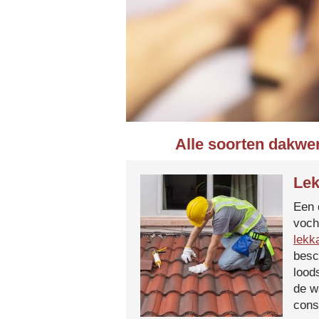
Alle soorten dakwer
Lek
Een 
voch
lekk
besc
lood
de w
cons