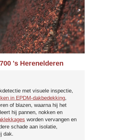
3700 's Herenelderen
kdetectie met visuele inspectie,
kken in EPDM-dakbedekking
,
ren of blazen, waarna hij het
leert hij pannen, nokken en
aklekkages
worden vervangen en
ere schade aan isolatie,
j dak.