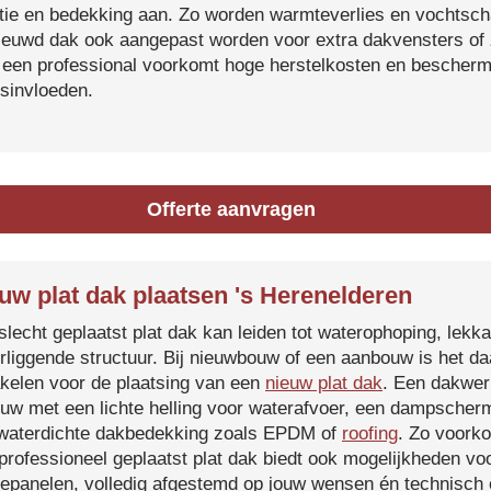
atie en bedekking aan. Zo worden warmteverlies en vochtsc
ieuwd dak ook aangepast worden voor extra dakvensters o
 een professional voorkomt hoge herstelkosten en beschermt
sinvloeden.
Offerte aanvragen
uw plat dak plaatsen 's Herenelderen
slecht geplaatst plat dak kan leiden tot waterophoping, lek
rliggende structuur. Bij nieuwbouw of een aanbouw is het d
kelen voor de plaatsing van een
nieuw plat dak
. Een dakwer
uw met een lichte helling voor waterafvoer, een dampscherm
waterdichte dakbedekking zoals EPDM of
roofing
. Zo voorko
professioneel geplaatst plat dak biedt ook mogelijkheden voo
epanelen, volledig afgestemd op jouw wensen én technisch c