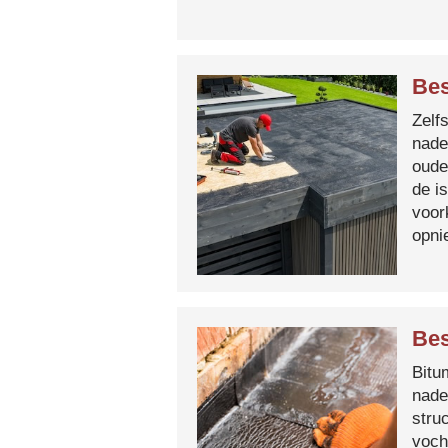
Bes
Zelf
nade
oude
de i
voor
opni
Bes
Bitum
nade
stru
voch