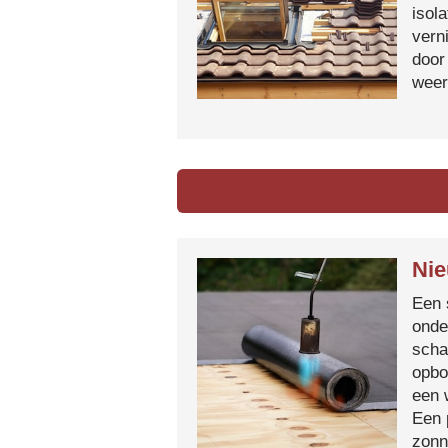
isol
vern
door
weer
Nie
Een 
onde
scha
opbo
een 
Een 
zonn