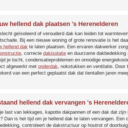
uw hellend dak plaatsen 's Herenelderen
slecht geïsoleerd of verouderd dak kan leiden tot warmtever
tschade. Bij een nieuwe woning of grote renovatie is het da
w hellend dak
te laten plaatsen. Een ervaren dakwerker zorg
onstructie
, correcte
dakisolatie
en duurzame dakbedekking z
ijd je tocht, condensatieproblemen en onnodige energiekost
ect afgewerkt met
onderdak
, nokstukken en ventilatie. Door
ekerd van een perfect geplaatst dak dat tientallen jaren me
taand hellend dak vervangen 's Herenelder
je last van lekkages, kapotte dakpannen of een dak dat zijn 
t? Dan is het tijd om je hellend dak te laten vervangen. Een
edekking, controleert de dakstructuur op houtrot of doorbui