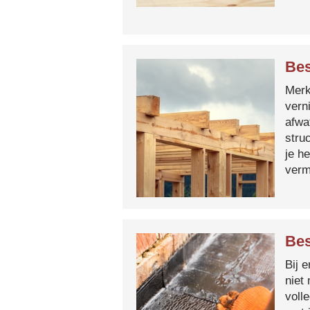
Bes
Merk 
vern
afwa
stru
je h
verm
Bes
Bij 
niet
voll