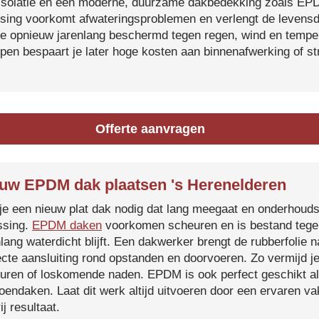
isolatie en een moderne, duurzame dakbedekking zoals EP
tsing voorkomt afwateringsproblemen en verlengt de levensdu
je opnieuw jarenlang beschermd tegen regen, wind en temper
ijpen bespaart je later hoge kosten aan binnenafwerking of s
Offerte aanvragen
uw EPDM dak plaatsen 's Herenelderen
je een nieuw plat dak nodig dat lang meegaat en onderhoud
ssing.
EPDM daken
voorkomen scheuren en is bestand tegen
nlang waterdicht blijft. Een dakwerker brengt de rubberfolie 
ecte aansluiting rond opstanden en doorvoeren. Zo vermijd j
uren of loskomende naden. EPDM is ook perfect geschikt a
roendaken. Laat dit werk altijd uitvoeren door een ervaren 
ij resultaat.