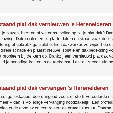
taand plat dak vernieuwen 's Herenelderen
je blazen, barsten of waterinsijpeling op bij je plat dak? Dan
ieuwing. Dakproblemen bij platte daken ontstaan vaak door 
tering of gebrekkige isolatie. Een dakwerker verwijdert de o
cturele schade en plaatst nieuwe isolatie en dakbedekking v
et probleem bij de kern op. Dankzij een vernieuwd plat dak 
ijd je onnodige kosten in de toekomst. Laat dit steeds uitv
taand plat dak vervangen 's Herenelderen
ernstige lekkages, doordringend vocht of sterk verouderde mat
 meer – dan is volledige vervanging noodzakelijk. Een profes
edige oude opbouw en controleert de draagstructuur. Daarna 