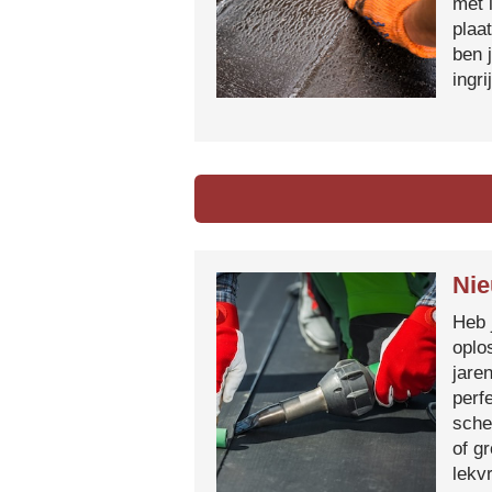
met 
plaa
ben 
ingr
Nie
Heb 
oplo
jare
perf
sche
of g
lekvr