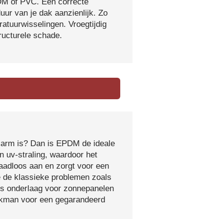
DM of PVC. Een correcte
ur van je dak aanzienlijk. Zo
atuurwisselingen. Vroegtijdig
tructurele schade.
sarm is? Dan is EPDM de ideale
 uv-straling, waardoor het
naadloos aan en zorgt voor een
e de klassieke problemen zoals
ls onderlaag voor zonnepanelen
vakman voor een gegarandeerd