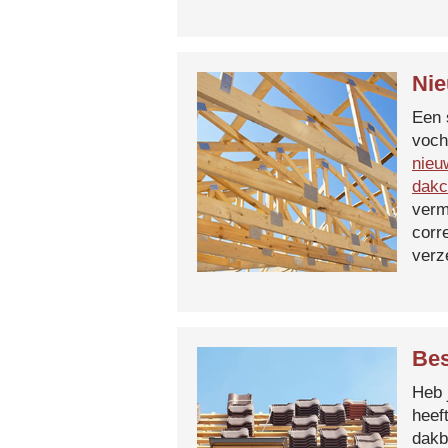
Nie
Een 
voch
nieu
dakc
verm
corr
verz
Bes
Heb 
heef
dakb