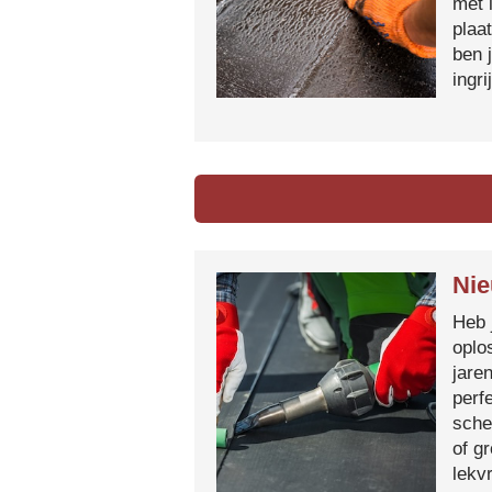
met 
plaa
ben 
ingr
Nie
Heb 
oplo
jare
perf
sche
of g
lekvr