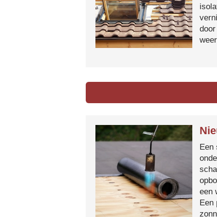
isol
vern
door
weer
Nie
Een 
onde
scha
opbo
een 
Een 
zonn