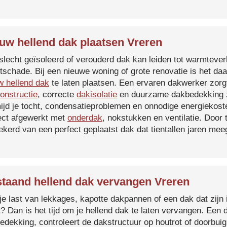
uw hellend dak plaatsen Vreren
slecht geïsoleerd of verouderd dak kan leiden tot warmtever
tschade. Bij een nieuwe woning of grote renovatie is het da
w hellend dak
te laten plaatsen. Een ervaren dakwerker zorg
onstructie
, correcte
dakisolatie
en duurzame dakbedekking z
ijd je tocht, condensatieproblemen en onnodige energiekost
ect afgewerkt met
onderdak
, nokstukken en ventilatie. Door
ekerd van een perfect geplaatst dak dat tientallen jaren me
taand hellend dak vervangen Vreren
je last van lekkages, kapotte dakpannen of een dak dat zijn 
t? Dan is het tijd om je hellend dak te laten vervangen. Een
edekking, controleert de dakstructuur op houtrot of doorbui