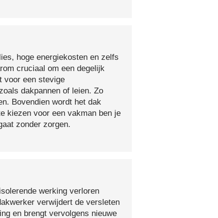
lies, hoge energiekosten en zelfs
arom cruciaal om een degelijk
t voor een stevige
oals dakpannen of leien. Zo
en. Bovendien wordt het dak
 te kiezen voor een vakman ben je
egaat zonder zorgen.
isolerende werking verloren
 dakwerker verwijdert de versleten
ging en brengt vervolgens nieuwe