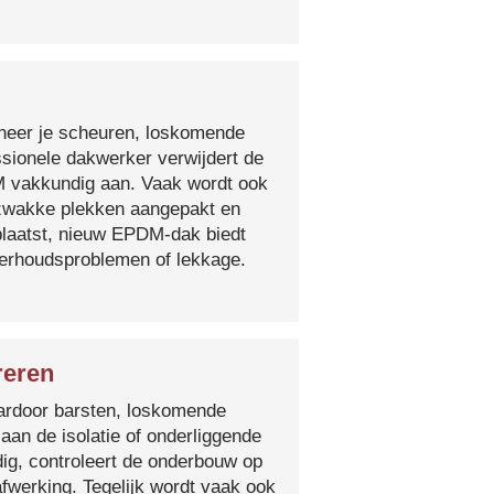
nneer je scheuren, loskomende
essionele dakwerker verwijdert de
DM vakkundig aan. Vaak wordt ook
e zwakke plekken aangepakt en
plaatst, nieuw EPDM-dak biedt
derhoudsproblemen of lekkage.
reren
 waardoor barsten, loskomende
 aan de isolatie of onderliggende
ig, controleert de onderbouw op
fwerking. Tegelijk wordt vaak ook