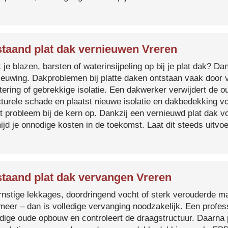
taand plat dak vernieuwen Vreren
je blazen, barsten of waterinsijpeling op bij je plat dak? Dan
ieuwing. Dakproblemen bij platte daken ontstaan vaak door 
tering of gebrekkige isolatie. Een dakwerker verwijdert de o
cturele schade en plaatst nieuwe isolatie en dakbedekking v
et probleem bij de kern op. Dankzij een vernieuwd plat dak 
ijd je onnodige kosten in de toekomst. Laat dit steeds uitv
taand plat dak vervangen Vreren
ernstige lekkages, doordringend vocht of sterk verouderde mat
 meer – dan is volledige vervanging noodzakelijk. Een profes
edige oude opbouw en controleert de draagstructuur. Daarna 