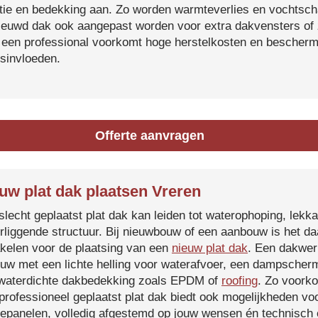
atie en bedekking aan. Zo worden warmteverlies en vochtsc
ieuwd dak ook aangepast worden voor extra dakvensters o
 een professional voorkomt hoge herstelkosten en beschermt
sinvloeden.
Offerte aanvragen
uw plat dak plaatsen Vreren
slecht geplaatst plat dak kan leiden tot waterophoping, lek
rliggende structuur. Bij nieuwbouw of een aanbouw is het d
kelen voor de plaatsing van een
nieuw plat dak
. Een dakwer
uw met een lichte helling voor waterafvoer, een dampscherm
waterdichte dakbedekking zoals EPDM of
roofing
. Zo voorko
professioneel geplaatst plat dak biedt ook mogelijkheden voo
epanelen, volledig afgestemd op jouw wensen én technisch c