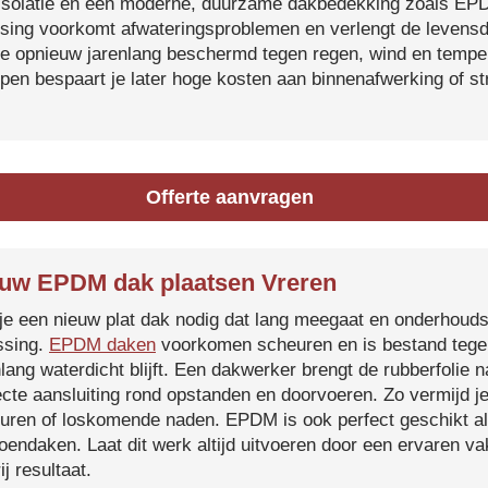
isolatie en een moderne, duurzame dakbedekking zoals EP
tsing voorkomt afwateringsproblemen en verlengt de levensdu
je opnieuw jarenlang beschermd tegen regen, wind en temper
ijpen bespaart je later hoge kosten aan binnenafwerking of s
Offerte aanvragen
uw EPDM dak plaatsen Vreren
je een nieuw plat dak nodig dat lang meegaat en onderhoud
ssing.
EPDM daken
voorkomen scheuren en is bestand tegen
nlang waterdicht blijft. Een dakwerker brengt de rubberfolie 
ecte aansluiting rond opstanden en doorvoeren. Zo vermijd j
uren of loskomende naden. EPDM is ook perfect geschikt a
roendaken. Laat dit werk altijd uitvoeren door een ervaren 
ij resultaat.