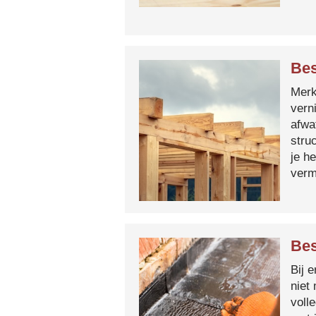
Bes
Merk 
vern
afwa
stru
je h
verm
Bes
Bij 
niet
voll