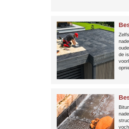
Bes
Zelf
nade
oude
de i
voor
opni
Bes
Bitum
nade
stru
voch