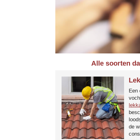
Alle soorten d
Lek
Een 
voch
lekk
besc
lood
de w
cons