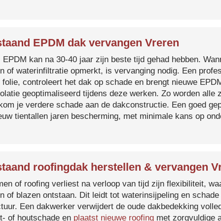
taand EPDM dak vervangen Vreren
s EPDM kan na 30-40 jaar zijn beste tijd gehad hebben. Wa
n of waterinfiltratie opmerkt, is vervanging nodig. Een prof
 folie, controleert het dak op schade en brengt nieuwe EP
solatie geoptimaliseerd tijdens deze werken. Zo worden all
kom je verdere schade aan de dakconstructie. Een goed ge
euw tientallen jaren bescherming, met minimale kans op on
taand roofingdak herstellen & vervangen V
en of roofing verliest na verloop van tijd zijn flexibiliteit,
n of blazen ontstaan. Dit leidt tot waterinsijpeling en schade
ctuur. Een dakwerker verwijdert de oude dakbedekking volled
t- of houtschade en
plaatst nieuwe roofing
met zorgvuldige a