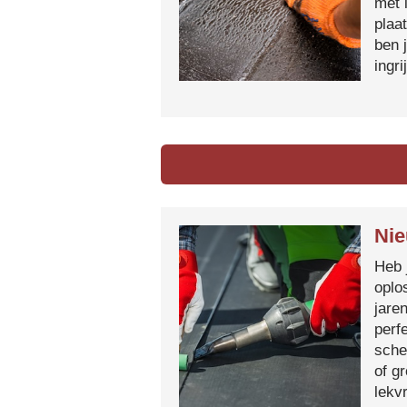
met 
plaa
ben 
ingr
Nie
Heb 
oplo
jare
perf
sche
of g
lekvr