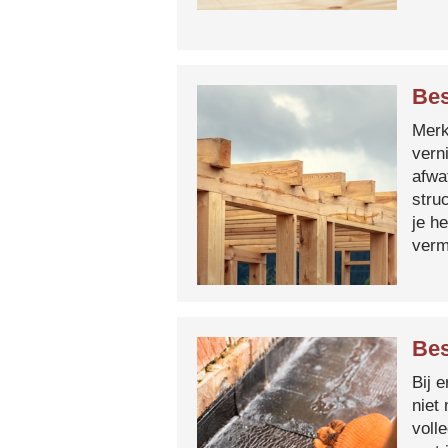
Bes
Merk 
vern
afwa
stru
je h
verm
Bes
Bij 
niet
voll