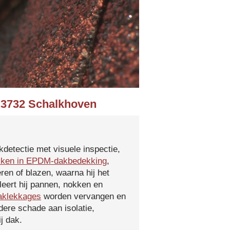
n 3732 Schalkhoven
kdetectie met visuele inspectie,
kken in EPDM-dakbedekking
,
ren of blazen, waarna hij het
leert hij pannen, nokken en
aklekkages
worden vervangen en
ere schade aan isolatie,
j dak.