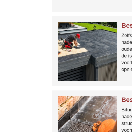
Bes
Zelf
nade
oude
de i
voor
opni
Bes
Bitum
nade
stru
voch