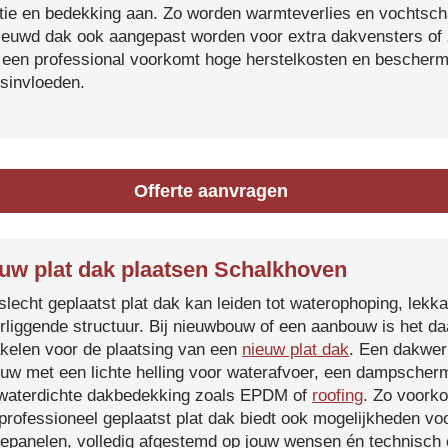
atie en bedekking aan. Zo worden warmteverlies en vochtsc
ieuwd dak ook aangepast worden voor extra dakvensters o
 een professional voorkomt hoge herstelkosten en beschermt
sinvloeden.
Offerte aanvragen
uw plat dak plaatsen Schalkhoven
slecht geplaatst plat dak kan leiden tot waterophoping, lek
rliggende structuur. Bij nieuwbouw of een aanbouw is het d
kelen voor de plaatsing van een
nieuw plat dak
. Een dakwer
uw met een lichte helling voor waterafvoer, een dampscherm
waterdichte dakbedekking zoals EPDM of
roofing
. Zo voorko
professioneel geplaatst plat dak biedt ook mogelijkheden voo
epanelen, volledig afgestemd op jouw wensen én technisch c