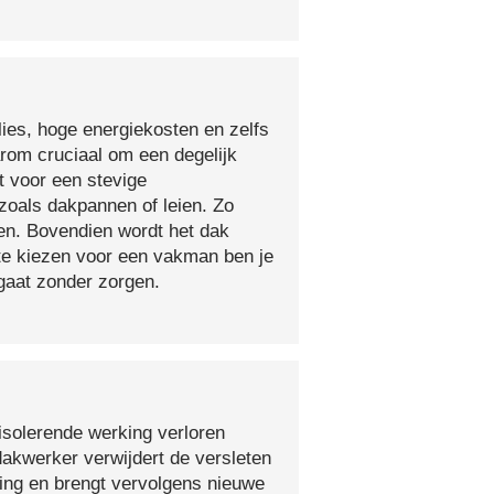
lies, hoge energiekosten en zelfs
arom cruciaal om een degelijk
t voor een stevige
oals dakpannen of leien. Zo
en. Bovendien wordt het dak
 te kiezen voor een vakman ben je
egaat zonder zorgen.
isolerende werking verloren
 dakwerker verwijdert de versleten
ging en brengt vervolgens nieuwe