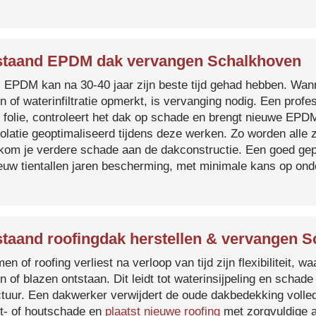
taand EPDM dak vervangen Schalkhoven
s EPDM kan na 30-40 jaar zijn beste tijd gehad hebben. Wa
n of waterinfiltratie opmerkt, is vervanging nodig. Een prof
 folie, controleert het dak op schade en brengt nieuwe EP
solatie geoptimaliseerd tijdens deze werken. Zo worden all
kom je verdere schade aan de dakconstructie. Een goed ge
euw tientallen jaren bescherming, met minimale kans op on
taand roofingdak herstellen & vervangen 
en of roofing verliest na verloop van tijd zijn flexibiliteit,
n of blazen ontstaan. Dit leidt tot waterinsijpeling en schade
ctuur. Een dakwerker verwijdert de oude dakbedekking volled
t- of houtschade en
plaatst nieuwe roofing
met zorgvuldige a