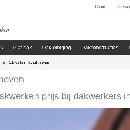
Home
Dakwe
ak
Plat dak
Dakreiniging
Dakconstructies
s
Dakwerken Schalkhoven
hoven
dakwerken prijs bij dakwerkers 