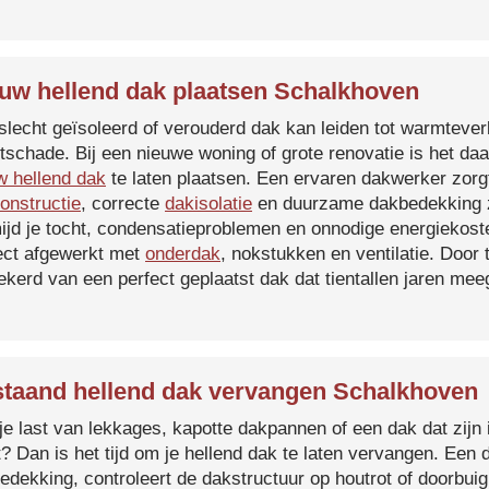
uw hellend dak plaatsen Schalkhoven
slecht geïsoleerd of verouderd dak kan leiden tot warmtever
tschade. Bij een nieuwe woning of grote renovatie is het da
w hellend dak
te laten plaatsen. Een ervaren dakwerker zorg
onstructie
, correcte
dakisolatie
en duurzame dakbedekking z
ijd je tocht, condensatieproblemen en onnodige energiekost
ect afgewerkt met
onderdak
, nokstukken en ventilatie. Door
ekerd van een perfect geplaatst dak dat tientallen jaren me
taand hellend dak vervangen Schalkhoven
je last van lekkages, kapotte dakpannen of een dak dat zijn 
t? Dan is het tijd om je hellend dak te laten vervangen. Een
edekking, controleert de dakstructuur op houtrot of doorbui