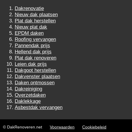
Dakrenovatie
Nieuw dak plaatsen
Plat dak herstellen
Nieuw plat dak
EPDM daken
Roofing vervangen
Pannendak prijs
Hellend dak prijs
Plat dak renoveren
Leien dak prijs
Dakgoot herstellen
Dakvenster plaatsen
Daken ontmossen
Dakreiniging
Overzetdaken
Daklekkage
Asbestdak vervangen
© DakRenoveren.net
Voorwaarden
Cookiebeleid