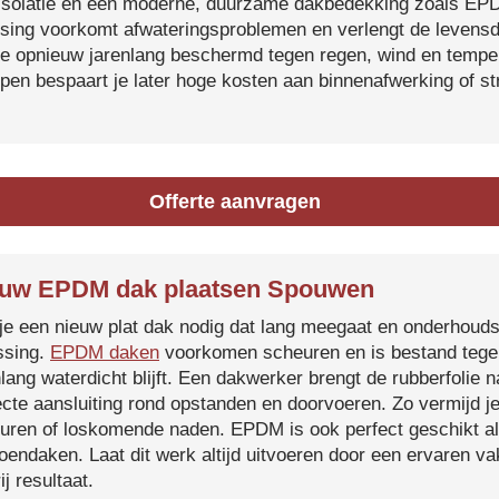
isolatie en een moderne, duurzame dakbedekking zoals EP
tsing voorkomt afwateringsproblemen en verlengt de levensdu
je opnieuw jarenlang beschermd tegen regen, wind en temper
ijpen bespaart je later hoge kosten aan binnenafwerking of s
Offerte aanvragen
uw EPDM dak plaatsen Spouwen
je een nieuw plat dak nodig dat lang meegaat en onderhoud
ssing.
EPDM daken
voorkomen scheuren en is bestand tegen
nlang waterdicht blijft. Een dakwerker brengt de rubberfolie 
ecte aansluiting rond opstanden en doorvoeren. Zo vermijd j
uren of loskomende naden. EPDM is ook perfect geschikt a
roendaken. Laat dit werk altijd uitvoeren door een ervaren 
ij resultaat.