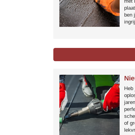
met 
plaa
ben 
ingr
Nie
Heb 
oplo
jare
perf
sche
of g
lekvr