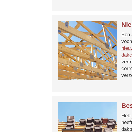
Nie
Een 
voch
nieu
dakc
verm
corr
verz
Bes
Heb 
heef
dakb