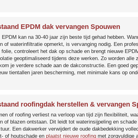
staand EPDM dak vervangen Spouwen
s EPDM kan na 30-40 jaar zijn beste tijd gehad hebben. Wa
n of waterinfiltratie opmerkt, is vervanging nodig. Een prof
 folie, controleert het dak op schade en brengt nieuwe EP
solatie geoptimaliseerd tijdens deze werken. Zo worden all
kom je verdere schade aan de dakconstructie. Een goed ge
euw tientallen jaren bescherming, met minimale kans op on
taand roofingdak herstellen & vervangen 
en of roofing verliest na verloop van tijd zijn flexibiliteit,
n of blazen ontstaan. Dit leidt tot waterinsijpeling en schade
ctuur. Een dakwerker verwijdert de oude dakbedekking volled
t- of houtschade en
plaatst nieuwe roofing
met zorgvuldige a