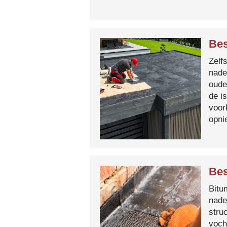
Be
Zelf
nade
oude
de i
voor
opni
Bes
Bitum
nade
stru
voch