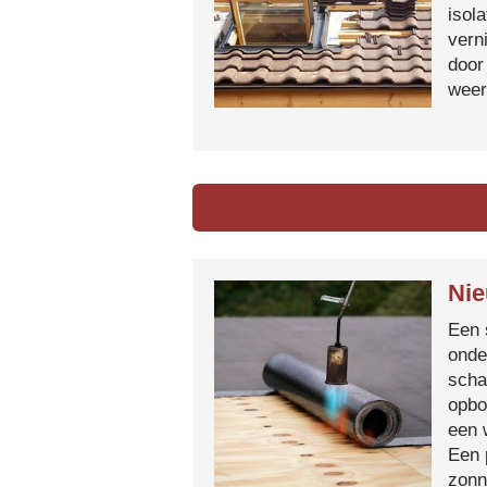
isol
vern
door
weer
Nie
Een 
onde
scha
opbo
een 
Een 
zonn