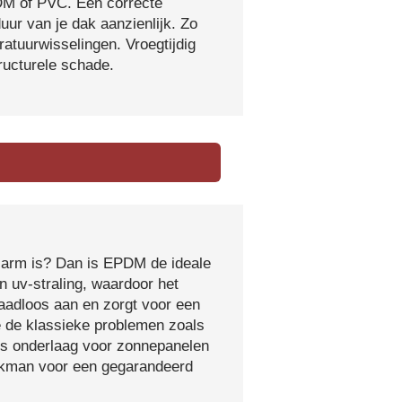
DM of PVC. Een correcte
ur van je dak aanzienlijk. Zo
atuurwisselingen. Vroegtijdig
tructurele schade.
sarm is? Dan is EPDM de ideale
 uv-straling, waardoor het
naadloos aan en zorgt voor een
e de klassieke problemen zoals
ls onderlaag voor zonnepanelen
vakman voor een gegarandeerd