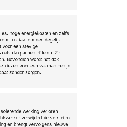
lies, hoge energiekosten en zelfs
arom cruciaal om een degelijk
t voor een stevige
oals dakpannen of leien. Zo
en. Bovendien wordt het dak
 te kiezen voor een vakman ben je
egaat zonder zorgen.
isolerende werking verloren
 dakwerker verwijdert de versleten
ging en brengt vervolgens nieuwe