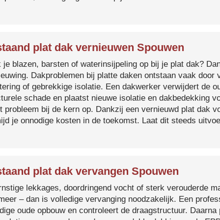
taand plat dak vernieuwen Spouwen
je blazen, barsten of waterinsijpeling op bij je plat dak? Dan
ieuwing. Dakproblemen bij platte daken ontstaan vaak door 
tering of gebrekkige isolatie. Een dakwerker verwijdert de o
cturele schade en plaatst nieuwe isolatie en dakbedekking v
et probleem bij de kern op. Dankzij een vernieuwd plat dak 
ijd je onnodige kosten in de toekomst. Laat dit steeds uitv
taand plat dak vervangen Spouwen
ernstige lekkages, doordringend vocht of sterk verouderde mat
 meer – dan is volledige vervanging noodzakelijk. Een profes
edige oude opbouw en controleert de draagstructuur. Daarna 