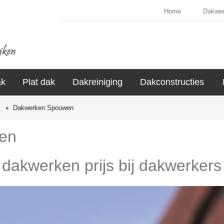
Home
Dakwe
ak
Plat dak
Dakreiniging
Dakconstructies
s
Dakwerken Spouwen
en
e dakwerken prijs bij dakwerker