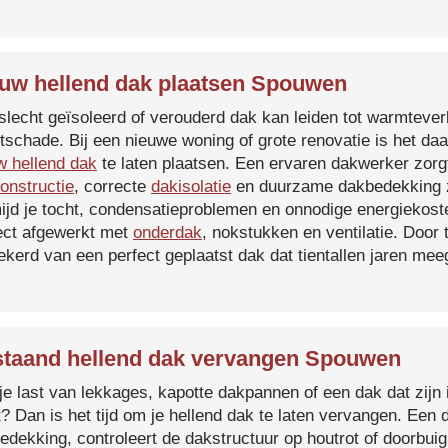
uw hellend dak plaatsen Spouwen
slecht geïsoleerd of verouderd dak kan leiden tot warmtever
tschade. Bij een nieuwe woning of grote renovatie is het da
w hellend dak
te laten plaatsen. Een ervaren dakwerker zorg
onstructie
, correcte
dakisolatie
en duurzame dakbedekking z
ijd je tocht, condensatieproblemen en onnodige energiekost
ect afgewerkt met
onderdak
, nokstukken en ventilatie. Door
ekerd van een perfect geplaatst dak dat tientallen jaren me
taand hellend dak vervangen Spouwen
je last van lekkages, kapotte dakpannen of een dak dat zijn 
t? Dan is het tijd om je hellend dak te laten vervangen. Een
edekking, controleert de dakstructuur op houtrot of doorbui