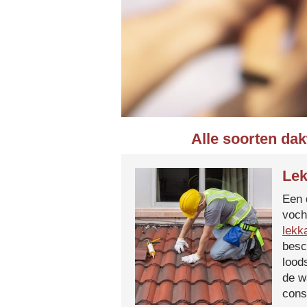
Alle soorten da
Lek
Een 
voch
lekk
besc
lood
de w
cons