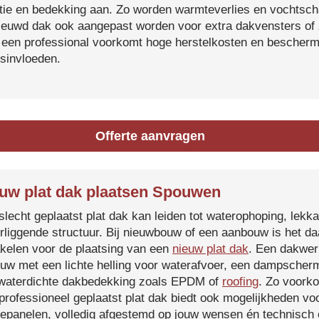
atie en bedekking aan. Zo worden warmteverlies en vochtsc
ieuwd dak ook aangepast worden voor extra dakvensters o
 een professional voorkomt hoge herstelkosten en beschermt
sinvloeden.
Offerte aanvragen
uw plat dak plaatsen Spouwen
slecht geplaatst plat dak kan leiden tot waterophoping, lek
rliggende structuur. Bij nieuwbouw of een aanbouw is het d
kelen voor de plaatsing van een
nieuw plat dak
. Een dakwer
uw met een lichte helling voor waterafvoer, een dampscherm
waterdichte dakbedekking zoals EPDM of
roofing
. Zo voorko
professioneel geplaatst plat dak biedt ook mogelijkheden voo
epanelen, volledig afgestemd op jouw wensen én technisch c