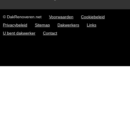
© DakRenoveren.net
Voorwaarden
Cookiebeleid
Privacybeleid
Sitemap
Dakwerkers
Links
U bent dakwerker
Contact