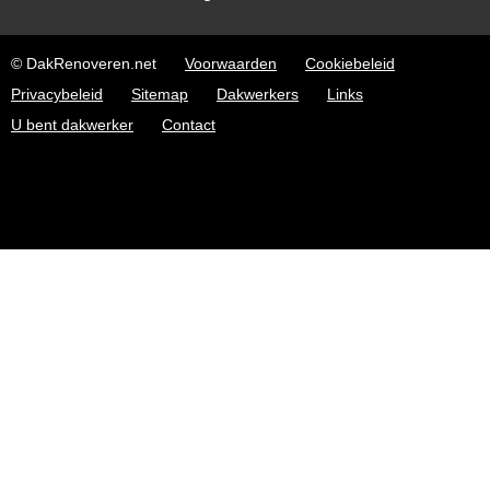
© DakRenoveren.net
Voorwaarden
Cookiebeleid
Privacybeleid
Sitemap
Dakwerkers
Links
U bent dakwerker
Contact