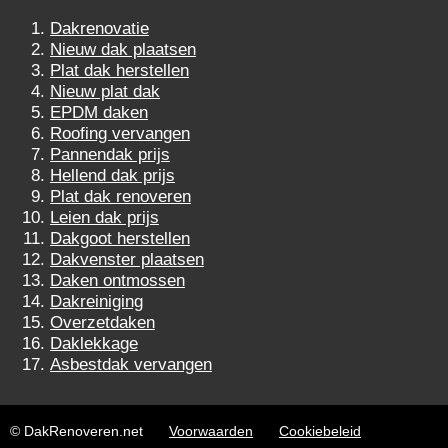
Dakrenovatie
Nieuw dak plaatsen
Plat dak herstellen
Nieuw plat dak
EPDM daken
Roofing vervangen
Pannendak prijs
Hellend dak prijs
Plat dak renoveren
Leien dak prijs
Dakgoot herstellen
Dakvenster plaatsen
Daken ontmossen
Dakreiniging
Overzetdaken
Daklekkage
Asbestdak vervangen
© DakRenoveren.net
Voorwaarden
Cookiebeleid