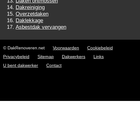
Daken ontmossen
Dakreiniging
Overzetdaken
Daklekkage
Asbestdak vervangen
© DakRenoveren.net
Voorwaarden
Cookiebeleid
Privacybeleid
Sitemap
Dakwerkers
Links
U bent dakwerker
Contact