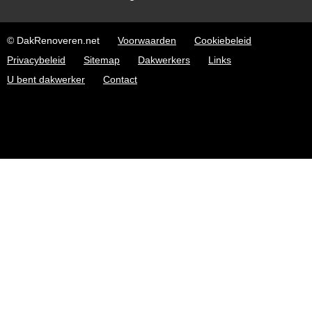
© DakRenoveren.net
Voorwaarden
Cookiebeleid
Privacybeleid
Sitemap
Dakwerkers
Links
U bent dakwerker
Contact