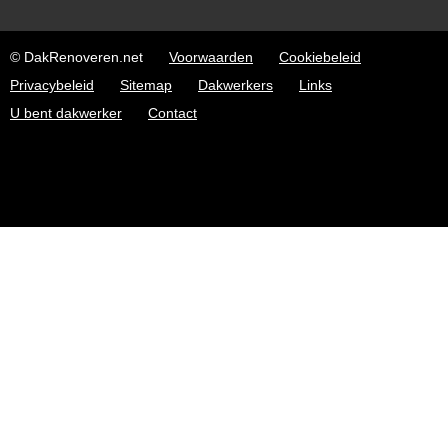
© DakRenoveren.net
Voorwaarden
Cookiebeleid
Privacybeleid
Sitemap
Dakwerkers
Links
U bent dakwerker
Contact