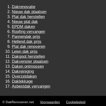
Dakrenovatie
Nieuw dak plaatsen
Plat dak herstellen
Nieuw plat dak
EPDM daken
Roofing vervangen
Pannendak prijs
Hellend dak prijs
Plat dak renoveren
Leien dak prijs
Dakgoot herstellen
Dakvenster plaatsen
Daken ontmossen
Dakreiniging
Overzetdaken
Daklekkage
Asbestdak vervangen
© DakRenoveren.net
Voorwaarden
Cookiebeleid