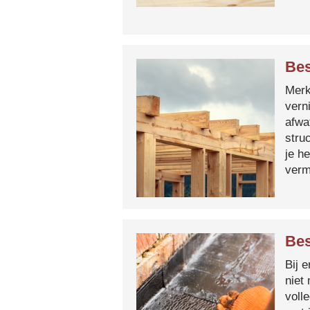
Bes
Merk 
vern
afwa
stru
je h
verm
Bes
Bij 
niet
voll