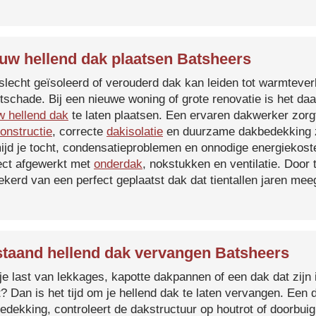
uw hellend dak plaatsen Batsheers
slecht geïsoleerd of verouderd dak kan leiden tot warmtever
tschade. Bij een nieuwe woning of grote renovatie is het da
w hellend dak
te laten plaatsen. Een ervaren dakwerker zorg
onstructie
, correcte
dakisolatie
en duurzame dakbedekking z
ijd je tocht, condensatieproblemen en onnodige energiekost
ect afgewerkt met
onderdak
, nokstukken en ventilatie. Door
ekerd van een perfect geplaatst dak dat tientallen jaren me
taand hellend dak vervangen Batsheers
je last van lekkages, kapotte dakpannen of een dak dat zijn 
t? Dan is het tijd om je hellend dak te laten vervangen. Een
edekking, controleert de dakstructuur op houtrot of doorbui