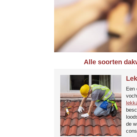
Alle soorten dak
Lek
Een 
voch
lekk
besc
lood
de w
cons