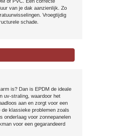
DM of PVC. Een correcte
ur van je dak aanzienlijk. Zo
atuurwisselingen. Vroegtijdig
tructurele schade.
sarm is? Dan is EPDM de ideale
 uv-straling, waardoor het
naadloos aan en zorgt voor een
e de klassieke problemen zoals
ls onderlaag voor zonnepanelen
vakman voor een gegarandeerd