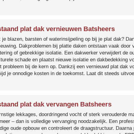
taand plat dak vernieuwen Batsheers
je blazen, barsten of waterinsijpeling op bij je plat dak? Dan
ieuwing. Dakproblemen bij platte daken ontstaan vaak door 
tering of gebrekkige isolatie. Een dakwerker verwijdert de o
cturele schade en plaatst nieuwe isolatie en dakbedekking v
et probleem bij de kern op. Dankzij een vernieuwd plat dak 
ijd je onnodige kosten in de toekomst. Laat dit steeds uitv
taand plat dak vervangen Batsheers
ernstige lekkages, doordringend vocht of sterk verouderde mat
 meer – dan is volledige vervanging noodzakelijk. Een profes
edige oude opbouw en controleert de draagstructuur. Daarna 