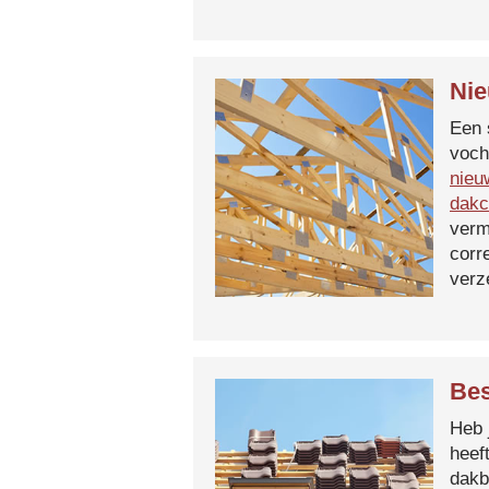
Nie
Een 
voch
nieu
dakc
verm
corr
verz
Bes
Heb 
heef
dakb