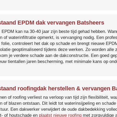
taand EPDM dak vervangen Batsheers
s EPDM kan na 30-40 jaar zijn beste tijd gehad hebben. Wa
n of waterinfiltratie opmerkt, is vervanging nodig. Een prof
 folie, controleert het dak op schade en brengt nieuwe EP
solatie geoptimaliseerd tijdens deze werken. Zo worden all
kom je verdere schade aan de dakconstructie. Een goed ge
euw tientallen jaren bescherming, met minimale kans op on
taand roofingdak herstellen & vervangen B
en of roofing verliest na verloop van tijd zijn flexibiliteit,
n of blazen ontstaan. Dit leidt tot waterinsijpeling en schade
ctuur. Een dakwerker verwijdert de oude dakbedekking volled
t- of houtschade en
plaatst nieuwe roofing
met zorgvuldige a