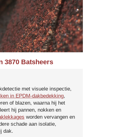
in 3870 Batsheers
kdetectie met visuele inspectie,
kken in EPDM-dakbedekking
,
ren of blazen, waarna hij het
leert hij pannen, nokken en
aklekkages
worden vervangen en
ere schade aan isolatie,
j dak.