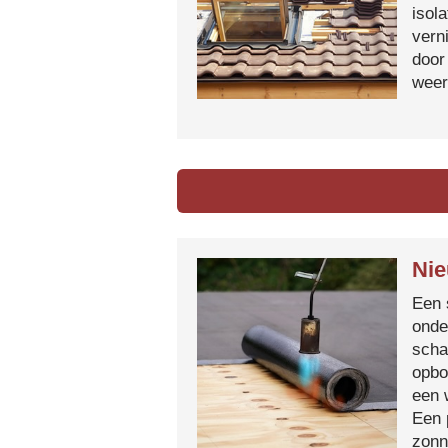
isol
vern
door
weer
Nie
Een 
onde
scha
opbo
een 
Een 
zonn