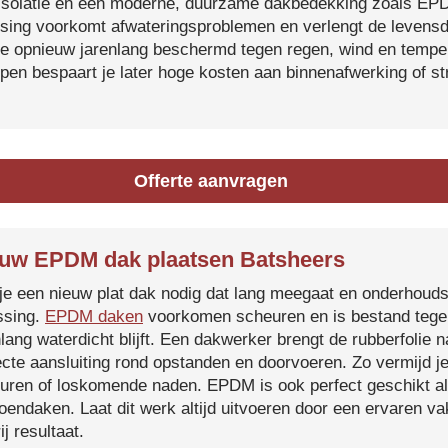
isolatie en een moderne, duurzame dakbedekking zoals EP
tsing voorkomt afwateringsproblemen en verlengt de levensdu
je opnieuw jarenlang beschermd tegen regen, wind en temper
ijpen bespaart je later hoge kosten aan binnenafwerking of s
Offerte aanvragen
uw EPDM dak plaatsen Batsheers
je een nieuw plat dak nodig dat lang meegaat en onderhoud
ssing.
EPDM daken
voorkomen scheuren en is bestand tegen
nlang waterdicht blijft. Een dakwerker brengt de rubberfolie 
ecte aansluiting rond opstanden en doorvoeren. Zo vermijd j
uren of loskomende naden. EPDM is ook perfect geschikt a
roendaken. Laat dit werk altijd uitvoeren door een ervaren 
ij resultaat.