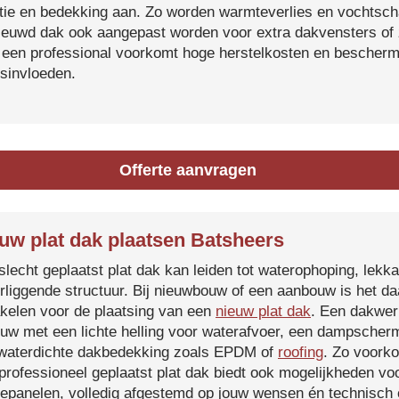
atie en bedekking aan. Zo worden warmteverlies en vochtsc
ieuwd dak ook aangepast worden voor extra dakvensters o
 een professional voorkomt hoge herstelkosten en beschermt
sinvloeden.
Offerte aanvragen
uw plat dak plaatsen Batsheers
slecht geplaatst plat dak kan leiden tot waterophoping, lek
rliggende structuur. Bij nieuwbouw of een aanbouw is het d
kelen voor de plaatsing van een
nieuw plat dak
. Een dakwer
uw met een lichte helling voor waterafvoer, een dampscherm
waterdichte dakbedekking zoals EPDM of
roofing
. Zo voorko
professioneel geplaatst plat dak biedt ook mogelijkheden voo
epanelen, volledig afgestemd op jouw wensen én technisch c