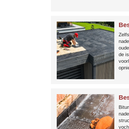
Bes
Zelf
nade
oude
de i
voor
opni
Bes
Bitum
nade
stru
voch