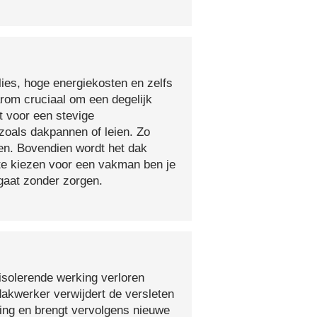
lies, hoge energiekosten en zelfs
arom cruciaal om een degelijk
t voor een stevige
oals dakpannen of leien. Zo
en. Bovendien wordt het dak
 te kiezen voor een vakman ben je
egaat zonder zorgen.
isolerende werking verloren
 dakwerker verwijdert de versleten
ging en brengt vervolgens nieuwe