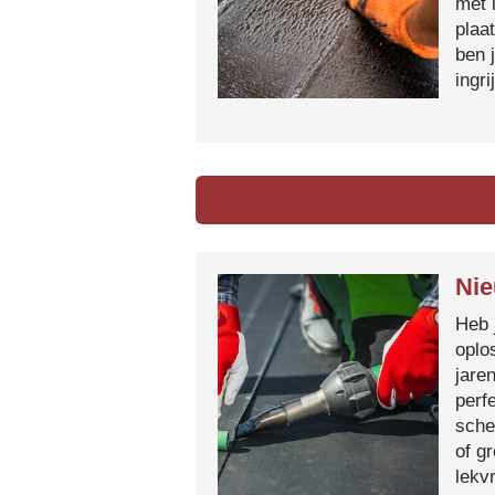
met 
plaa
ben 
ingr
Nie
Heb 
oplo
jare
perf
sche
of g
lekvr