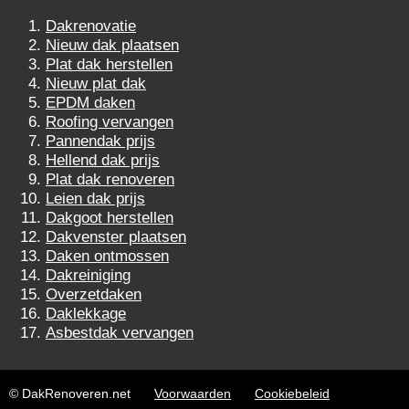
Dakrenovatie
Nieuw dak plaatsen
Plat dak herstellen
Nieuw plat dak
EPDM daken
Roofing vervangen
Pannendak prijs
Hellend dak prijs
Plat dak renoveren
Leien dak prijs
Dakgoot herstellen
Dakvenster plaatsen
Daken ontmossen
Dakreiniging
Overzetdaken
Daklekkage
Asbestdak vervangen
© DakRenoveren.net
Voorwaarden
Cookiebeleid