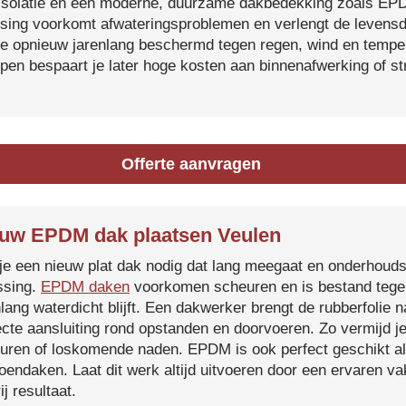
isolatie en een moderne, duurzame dakbedekking zoals EP
tsing voorkomt afwateringsproblemen en verlengt de levensdu
je opnieuw jarenlang beschermd tegen regen, wind en temper
ijpen bespaart je later hoge kosten aan binnenafwerking of s
Offerte aanvragen
uw EPDM dak plaatsen Veulen
je een nieuw plat dak nodig dat lang meegaat en onderhoud
ssing.
EPDM daken
voorkomen scheuren en is bestand tegen
nlang waterdicht blijft. Een dakwerker brengt de rubberfolie 
ecte aansluiting rond opstanden en doorvoeren. Zo vermijd j
uren of loskomende naden. EPDM is ook perfect geschikt a
roendaken. Laat dit werk altijd uitvoeren door een ervaren 
ij resultaat.