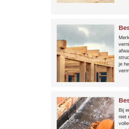
Bes
Merk 
vern
afwa
stru
je h
verm
Bes
Bij 
niet
voll