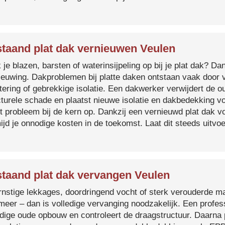
taand plat dak vernieuwen Veulen
je blazen, barsten of waterinsijpeling op bij je plat dak? Dan
ieuwing. Dakproblemen bij platte daken ontstaan vaak door 
tering of gebrekkige isolatie. Een dakwerker verwijdert de o
cturele schade en plaatst nieuwe isolatie en dakbedekking v
et probleem bij de kern op. Dankzij een vernieuwd plat dak 
ijd je onnodige kosten in de toekomst. Laat dit steeds uitv
taand plat dak vervangen Veulen
ernstige lekkages, doordringend vocht of sterk verouderde mat
 meer – dan is volledige vervanging noodzakelijk. Een profes
edige oude opbouw en controleert de draagstructuur. Daarna 