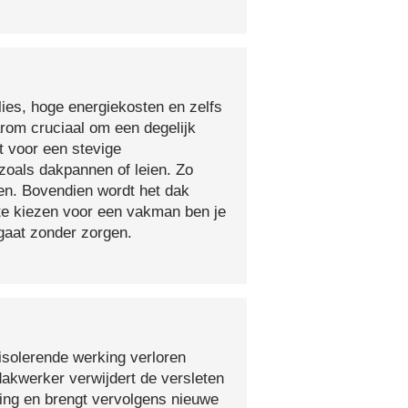
lies, hoge energiekosten en zelfs
arom cruciaal om een degelijk
t voor een stevige
oals dakpannen of leien. Zo
en. Bovendien wordt het dak
 te kiezen voor een vakman ben je
egaat zonder zorgen.
isolerende werking verloren
 dakwerker verwijdert de versleten
ging en brengt vervolgens nieuwe