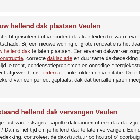
uw hellend dak plaatsen Veulen
slecht geïsoleerd of verouderd dak kan leiden tot warmtever
tschade. Bij een nieuwe woning of grote renovatie is het da
w hellend dak
te laten plaatsen. Een ervaren dakwerker zorg
onstructie
, correcte
dakisolatie
en duurzame dakbedekking z
ijd je tocht, condensatieproblemen en onnodige energiekost
ect afgewerkt met
onderdak
, nokstukken en ventilatie. Door
ekerd van een perfect geplaatst dak dat tientallen jaren me
taand hellend dak vervangen Veulen
je last van lekkages, kapotte dakpannen of een dak dat zijn 
t? Dan is het tijd om je hellend dak te laten vervangen. Een
edekking, controleert de dakstructuur op houtrot of doorbui