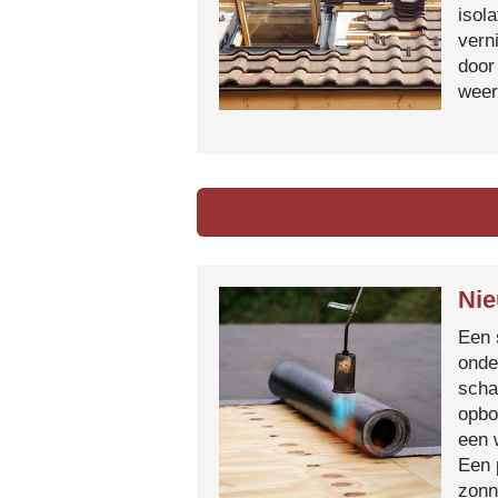
isol
vern
door
weer
Nie
Een 
onde
scha
opbo
een 
Een 
zonn