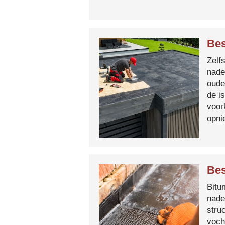
Bes
Zelf
nade
oude
de i
voor
opni
Bes
Bitum
nade
stru
voch