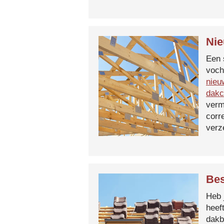
Nie
Een 
voch
nieu
dakc
verm
corr
verz
Bes
Heb 
heef
dakb