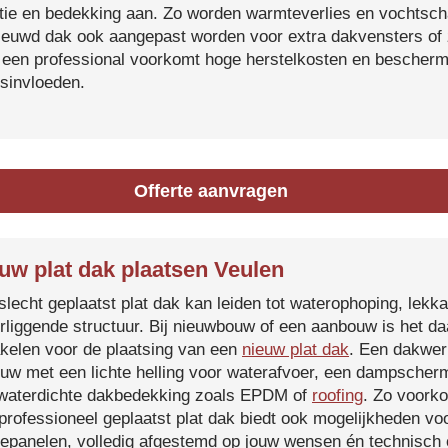
atie en bedekking aan. Zo worden warmteverlies en vochtsc
ieuwd dak ook aangepast worden voor extra dakvensters o
 een professional voorkomt hoge herstelkosten en beschermt
sinvloeden.
Offerte aanvragen
uw plat dak plaatsen Veulen
slecht geplaatst plat dak kan leiden tot waterophoping, lek
rliggende structuur. Bij nieuwbouw of een aanbouw is het d
kelen voor de plaatsing van een
nieuw plat dak
. Een dakwer
uw met een lichte helling voor waterafvoer, een dampscherm
waterdichte dakbedekking zoals EPDM of
roofing
. Zo voorko
professioneel geplaatst plat dak biedt ook mogelijkheden voo
epanelen, volledig afgestemd op jouw wensen én technisch c