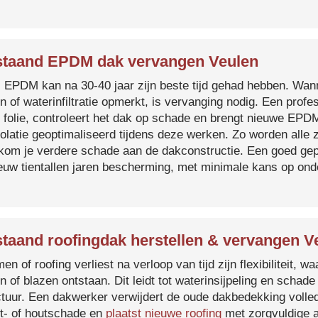
taand EPDM dak vervangen Veulen
s EPDM kan na 30-40 jaar zijn beste tijd gehad hebben. Wa
n of waterinfiltratie opmerkt, is vervanging nodig. Een prof
 folie, controleert het dak op schade en brengt nieuwe EP
solatie geoptimaliseerd tijdens deze werken. Zo worden all
kom je verdere schade aan de dakconstructie. Een goed ge
euw tientallen jaren bescherming, met minimale kans op on
taand roofingdak herstellen & vervangen V
en of roofing verliest na verloop van tijd zijn flexibiliteit,
n of blazen ontstaan. Dit leidt tot waterinsijpeling en schade
ctuur. Een dakwerker verwijdert de oude dakbedekking volled
t- of houtschade en
plaatst nieuwe roofing
met zorgvuldige a