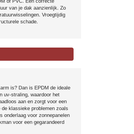
DM of PVC. Een correcte
ur van je dak aanzienlijk. Zo
atuurwisselingen. Vroegtijdig
tructurele schade.
sarm is? Dan is EPDM de ideale
 uv-straling, waardoor het
naadloos aan en zorgt voor een
e de klassieke problemen zoals
ls onderlaag voor zonnepanelen
vakman voor een gegarandeerd