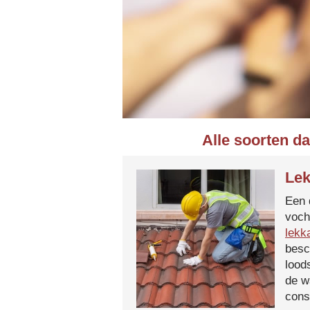
Alle soorten d
Lek
Een 
voch
lekk
besc
lood
de w
cons