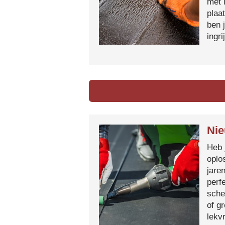
met 
plaa
ben 
ingr
Nie
Heb 
oplo
jare
perf
sche
of g
lekvr