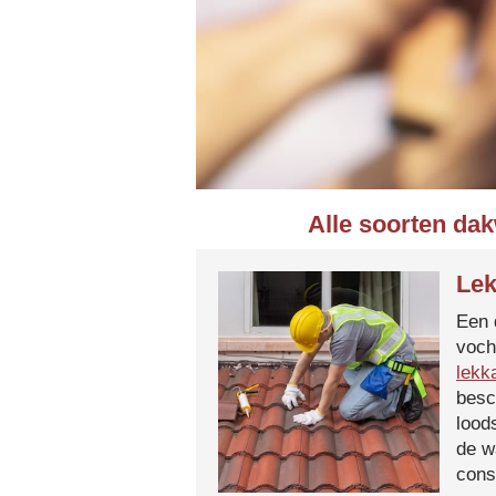
Alle soorten da
Lek
Een 
voch
lekk
besc
lood
de w
cons