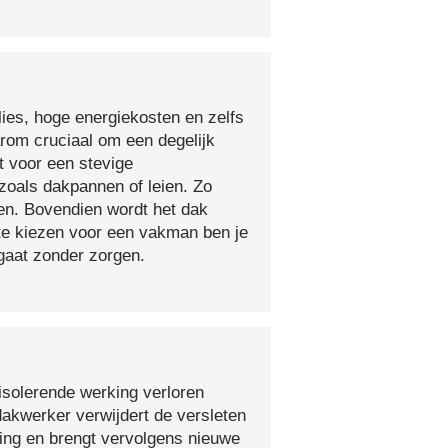
lies, hoge energiekosten en zelfs
arom cruciaal om een degelijk
t voor een stevige
oals dakpannen of leien. Zo
en. Bovendien wordt het dak
 te kiezen voor een vakman ben je
egaat zonder zorgen.
isolerende werking verloren
 dakwerker verwijdert de versleten
ging en brengt vervolgens nieuwe