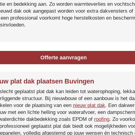
atie en bedekking aan. Zo worden warmteverlies en vochtsc
ieuwd dak ook aangepast worden voor extra dakvensters o
 een professional voorkomt hoge herstelkosten en beschermt
sinvloeden.
Offerte aanvragen
uw plat dak plaatsen Buvingen
slecht geplaatst plat dak kan leiden tot waterophoping, lek
rliggende structuur. Bij nieuwbouw of een aanbouw is het d
kelen voor de plaatsing van een
nieuw plat dak
. Een dakwer
uw met een lichte helling voor waterafvoer, een dampscherm
waterdichte dakbedekking zoals EPDM of
roofing
. Zo voorko
professioneel geplaatst plat dak biedt ook mogelijkheden voo
epanelen, volledig afgestemd op jouw wensen én technisch c