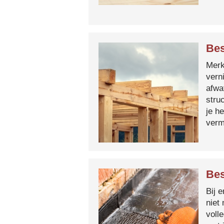
Bes
Merk 
vern
afwa
stru
je h
verm
Bes
Bij 
niet
voll