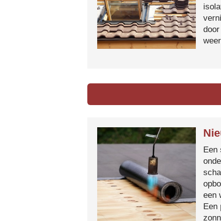
isol
vern
door
weer
Nie
Een 
onde
scha
opbo
een 
Een 
zonn