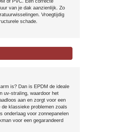
DM of PVC. Een correcte
ur van je dak aanzienlijk. Zo
atuurwisselingen. Vroegtijdig
tructurele schade.
sarm is? Dan is EPDM de ideale
 uv-straling, waardoor het
naadloos aan en zorgt voor een
e de klassieke problemen zoals
ls onderlaag voor zonnepanelen
vakman voor een gegarandeerd