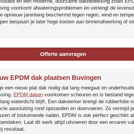
isolatie en een moderne, duurzame dakbedekking zoals EP
tsing voorkomt afwateringsproblemen en verlengt de levensdu
je opnieuw jarenlang beschermd tegen regen, wind en temper
ijpen bespaart je later hoge kosten aan binnenafwerking of s
Offerte aanvragen
uw EPDM dak plaatsen Buvingen
je een nieuw plat dak nodig dat lang meegaat en onderhoud
ssing.
EPDM daken
voorkomen scheuren en is bestand tegen
nlang waterdicht blijft. Een dakwerker brengt de rubberfolie 
ecte aansluiting rond opstanden en doorvoeren. Zo vermijd j
uren of loskomende naden. EPDM is ook perfect geschikt a
roendaken. Laat dit werk altijd uitvoeren door een ervaren 
ij resultaat.