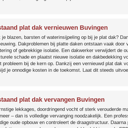
taand plat dak vernieuwen Buvingen
je blazen, barsten of waterinsijpeling op bij je plat dak? Dan
ieuwing. Dakproblemen bij platte daken ontstaan vaak door 
tering of gebrekkige isolatie. Een dakwerker verwijdert de o
cturele schade en plaatst nieuwe isolatie en dakbedekking v
et probleem bij de kern op. Dankzij een vernieuwd plat dak 
ijd je onnodige kosten in de toekomst. Laat dit steeds uitv
taand plat dak vervangen Buvingen
ernstige lekkages, doordringend vocht of sterk verouderde mat
 meer – dan is volledige vervanging noodzakelijk. Een profes
edige oude opbouw en controleert de draagstructuur. Daarna 