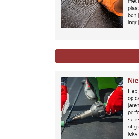
met 
plaa
ben 
ingr
Nie
Heb 
oplo
jare
perf
sche
of g
lekvr