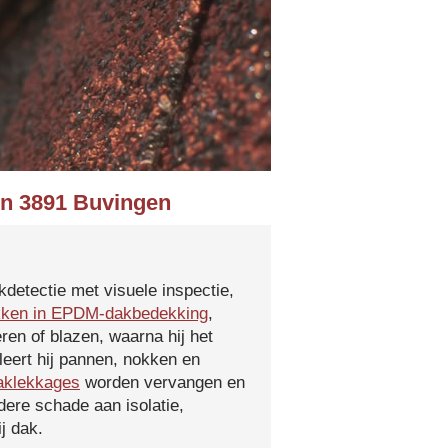
in 3891 Buvingen
kdetectie met visuele inspectie,
kken in EPDM-dakbedekking
,
ren of blazen, waarna hij het
leert hij pannen, nokken en
aklekkages
worden vervangen en
ere schade aan isolatie,
j dak.