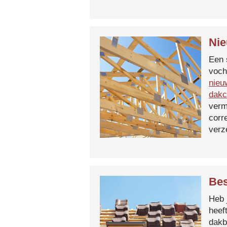
Nie
Een 
voch
nieu
dakc
verm
corr
verz
Bes
Heb 
heef
dakb