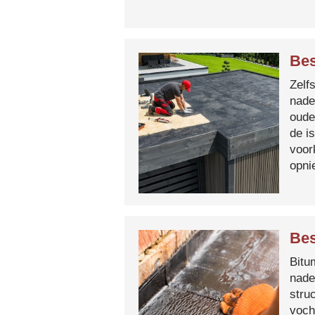
Bes
Zelf
nade
oude
de i
voor
opni
Bes
Bitum
nade
stru
voch