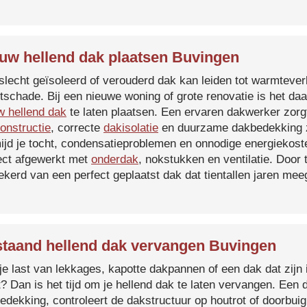
uw hellend dak plaatsen Buvingen
slecht geïsoleerd of verouderd dak kan leiden tot warmtever
tschade. Bij een nieuwe woning of grote renovatie is het da
w hellend dak
te laten plaatsen. Een ervaren dakwerker zorg
onstructie
, correcte
dakisolatie
en duurzame dakbedekking z
ijd je tocht, condensatieproblemen en onnodige energiekost
ect afgewerkt met
onderdak
, nokstukken en ventilatie. Door
ekerd van een perfect geplaatst dak dat tientallen jaren me
taand hellend dak vervangen Buvingen
je last van lekkages, kapotte dakpannen of een dak dat zijn 
t? Dan is het tijd om je hellend dak te laten vervangen. Een
edekking, controleert de dakstructuur op houtrot of doorbui