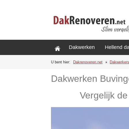
Dakwerken
Hellend d
U bent hier:
Dakrenoveren.net
Dakwerker
Dakwerken Buving
Vergelijk d