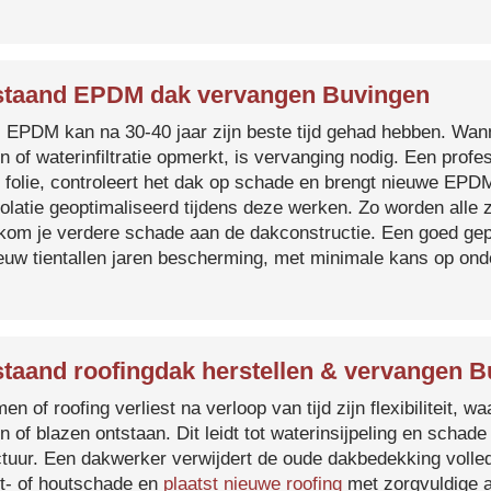
taand EPDM dak vervangen Buvingen
s EPDM kan na 30-40 jaar zijn beste tijd gehad hebben. Wa
n of waterinfiltratie opmerkt, is vervanging nodig. Een prof
 folie, controleert het dak op schade en brengt nieuwe EP
solatie geoptimaliseerd tijdens deze werken. Zo worden all
kom je verdere schade aan de dakconstructie. Een goed ge
euw tientallen jaren bescherming, met minimale kans op on
taand roofingdak herstellen & vervangen 
en of roofing verliest na verloop van tijd zijn flexibiliteit,
n of blazen ontstaan. Dit leidt tot waterinsijpeling en schade
ctuur. Een dakwerker verwijdert de oude dakbedekking volled
t- of houtschade en
plaatst nieuwe roofing
met zorgvuldige a