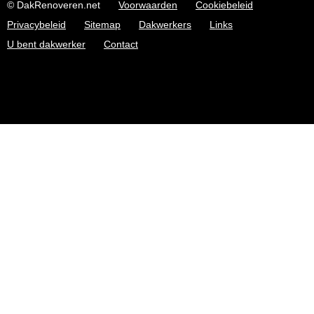
© DakRenoveren.net
Voorwaarden
Cookiebeleid
Privacybeleid
Sitemap
Dakwerkers
Links
U bent dakwerker
Contact