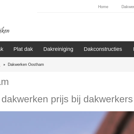
Home
Dakwe
ak
Plat dak
Dakreiniging
Dakconstructies
s
Dakwerken Oostham
am
e dakwerken prijs bij dakwerker