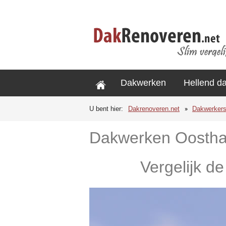
Dakwerken
Hellend d
U bent hier:
Dakrenoveren.net
Dakwerker
Dakwerken Oosth
Vergelijk d