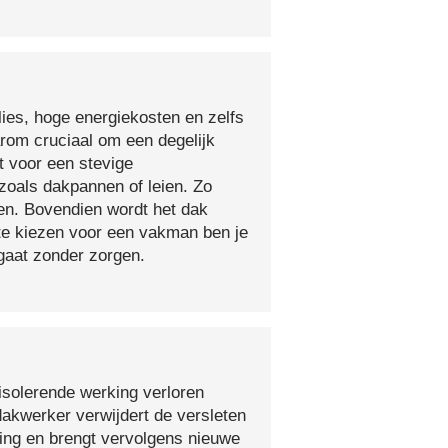
lies, hoge energiekosten en zelfs
arom cruciaal om een degelijk
t voor een stevige
oals dakpannen of leien. Zo
en. Bovendien wordt het dak
 te kiezen voor een vakman ben je
egaat zonder zorgen.
isolerende werking verloren
 dakwerker verwijdert de versleten
ging en brengt vervolgens nieuwe