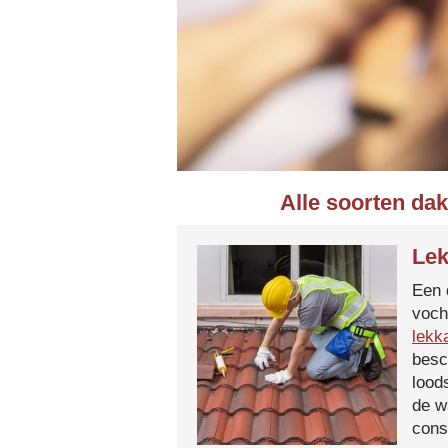
Alle soorten da
Lek
Een 
voch
lekk
besc
lood
de w
cons