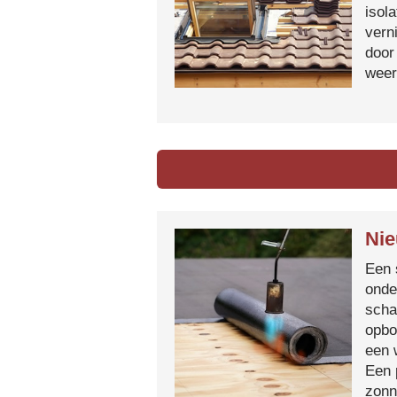
isol
vern
door
weer
Nie
Een 
onde
scha
opbo
een 
Een 
zonn