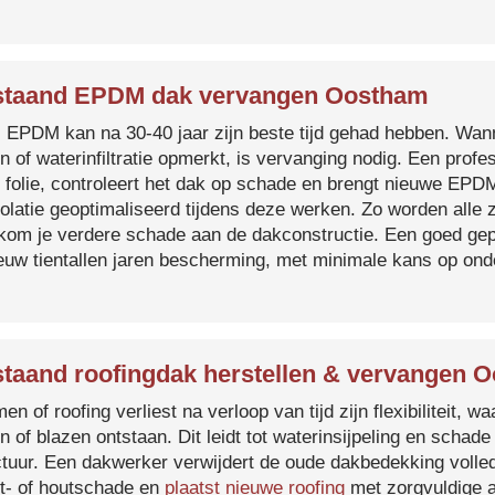
staand EPDM dak vervangen Oostham
s EPDM kan na 30-40 jaar zijn beste tijd gehad hebben. Wa
n of waterinfiltratie opmerkt, is vervanging nodig. Een prof
 folie, controleert het dak op schade en brengt nieuwe EP
solatie geoptimaliseerd tijdens deze werken. Zo worden all
kom je verdere schade aan de dakconstructie. Een goed ge
euw tientallen jaren bescherming, met minimale kans op on
taand roofingdak herstellen & vervangen 
en of roofing verliest na verloop van tijd zijn flexibiliteit,
n of blazen ontstaan. Dit leidt tot waterinsijpeling en schade
ctuur. Een dakwerker verwijdert de oude dakbedekking volled
t- of houtschade en
plaatst nieuwe roofing
met zorgvuldige a