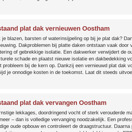
taand plat dak vernieuwen Oostham
je blazen, barsten of waterinsijpeling op bij je plat dak? Dan
ieuwing. Dakproblemen bij platte daken ontstaan vaak door 
tering of gebrekkige isolatie. Een dakwerker verwijdert de o
cturele schade en plaatst nieuwe isolatie en dakbedekking v
et probleem bij de kern op. Dankzij een vernieuwd plat dak 
ijd je onnodige kosten in de toekomst. Laat dit steeds uitv
taand plat dak vervangen Oostham
ernstige lekkages, doordringend vocht of sterk verouderde mat
 meer – dan is volledige vervanging noodzakelijk. Een profes
edige oude opbouw en controleert de draagstructuur. Daarna 