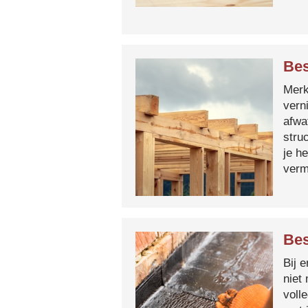
Bes
Merk 
vern
afwa
stru
je h
verm
Bes
Bij 
niet
voll