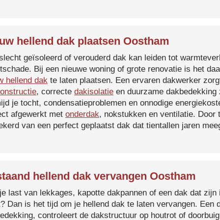
uw hellend dak plaatsen Oostham
slecht geïsoleerd of verouderd dak kan leiden tot warmtever
tschade. Bij een nieuwe woning of grote renovatie is het da
w hellend dak
te laten plaatsen. Een ervaren dakwerker zorg
onstructie
, correcte
dakisolatie
en duurzame dakbedekking z
ijd je tocht, condensatieproblemen en onnodige energiekost
ect afgewerkt met
onderdak
, nokstukken en ventilatie. Door
ekerd van een perfect geplaatst dak dat tientallen jaren me
taand hellend dak vervangen Oostham
je last van lekkages, kapotte dakpannen of een dak dat zijn 
t? Dan is het tijd om je hellend dak te laten vervangen. Een
edekking, controleert de dakstructuur op houtrot of doorbui