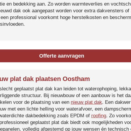
atie en bedekking aan. Zo worden warmteverlies en vochtsc
ieuwd dak ook aangepast worden voor extra dakvensters o
 een professional voorkomt hoge herstelkosten en beschermt
sinvloeden.
Offerte aanvragen
uw plat dak plaatsen Oostham
slecht geplaatst plat dak kan leiden tot waterophoping, lek
rliggende structuur. Bij nieuwbouw of een aanbouw is het d
kelen voor de plaatsing van een
nieuw plat dak
. Een dakwer
uw met een lichte helling voor waterafvoer, een dampscherm
waterdichte dakbedekking zoals EPDM of
roofing
. Zo voorko
professioneel geplaatst plat dak biedt ook mogelijkheden voo
epanelen, volledig afgestemd op jouw wensen én technisch c