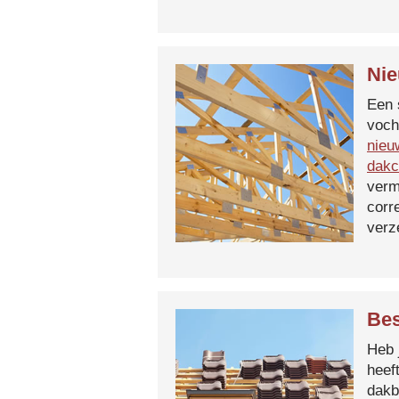
Nie
Een 
voch
nieu
dakc
verm
corr
verz
Bes
Heb 
heef
dakb