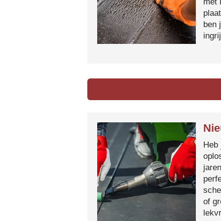
met 
plaa
ben 
ingr
Nie
Heb 
oplo
jare
perf
sche
of g
lekvr