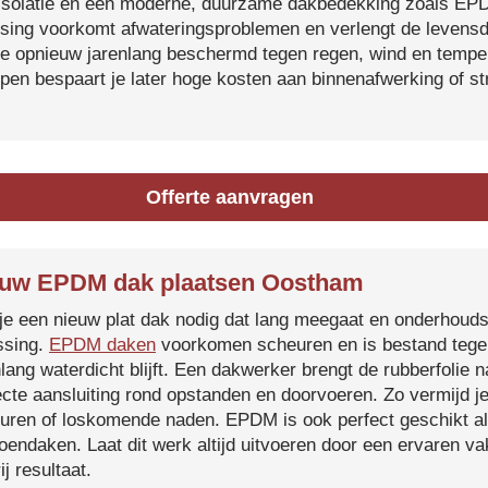
isolatie en een moderne, duurzame dakbedekking zoals EP
tsing voorkomt afwateringsproblemen en verlengt de levensdu
je opnieuw jarenlang beschermd tegen regen, wind en temper
ijpen bespaart je later hoge kosten aan binnenafwerking of s
Offerte aanvragen
uw EPDM dak plaatsen Oostham
je een nieuw plat dak nodig dat lang meegaat en onderhoud
ssing.
EPDM daken
voorkomen scheuren en is bestand tegen
nlang waterdicht blijft. Een dakwerker brengt de rubberfolie 
ecte aansluiting rond opstanden en doorvoeren. Zo vermijd j
uren of loskomende naden. EPDM is ook perfect geschikt a
roendaken. Laat dit werk altijd uitvoeren door een ervaren 
ij resultaat.