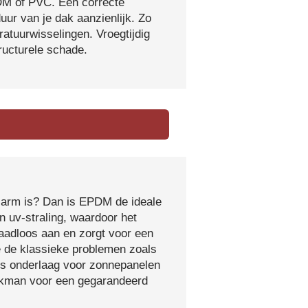
DM of PVC. Een correcte
ur van je dak aanzienlijk. Zo
atuurwisselingen. Vroegtijdig
tructurele schade.
sarm is? Dan is EPDM de ideale
 uv-straling, waardoor het
naadloos aan en zorgt voor een
e de klassieke problemen zoals
ls onderlaag voor zonnepanelen
vakman voor een gegarandeerd