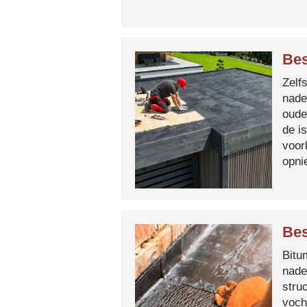
Be
Zelf
nade
oude
de i
voor
opni
Bes
Bitum
nade
stru
voch