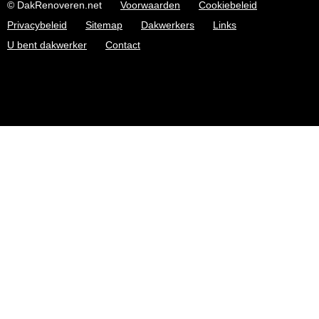
© DakRenoveren.net
Voorwaarden
Cookiebeleid
Privacybeleid
Sitemap
Dakwerkers
Links
U bent dakwerker
Contact