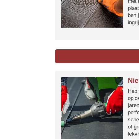
met 
plaa
ben 
ingr
Nie
Heb 
oplo
jare
perf
sche
of g
lekvr