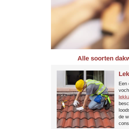
Alle soorten dak
Lek
Een 
voch
lekk
besc
lood
de w
cons