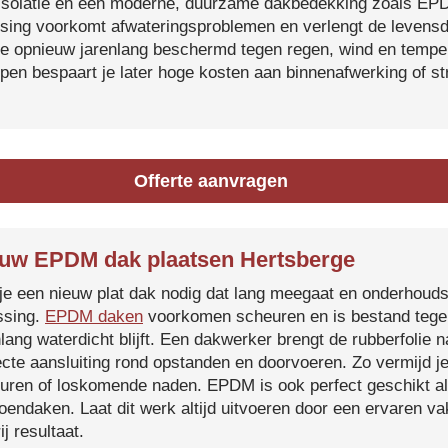
isolatie en een moderne, duurzame dakbedekking zoals EP
tsing voorkomt afwateringsproblemen en verlengt de levensdu
je opnieuw jarenlang beschermd tegen regen, wind en temper
ijpen bespaart je later hoge kosten aan binnenafwerking of s
Offerte aanvragen
uw EPDM dak plaatsen Hertsberge
je een nieuw plat dak nodig dat lang meegaat en onderhoud
ssing.
EPDM daken
voorkomen scheuren en is bestand tegen
nlang waterdicht blijft. Een dakwerker brengt de rubberfolie 
ecte aansluiting rond opstanden en doorvoeren. Zo vermijd j
uren of loskomende naden. EPDM is ook perfect geschikt a
roendaken. Laat dit werk altijd uitvoeren door een ervaren 
ij resultaat.