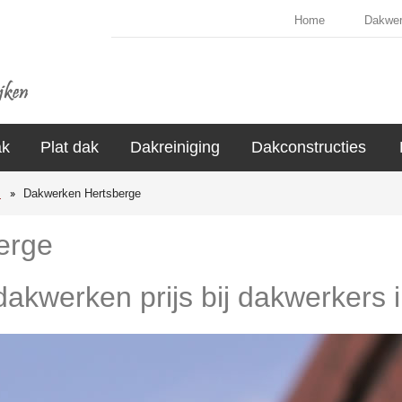
Home
Dakwe
ak
Plat dak
Dakreiniging
Dakconstructies
s
Dakwerken Hertsberge
erge
 dakwerken prijs bij dakwerkers 