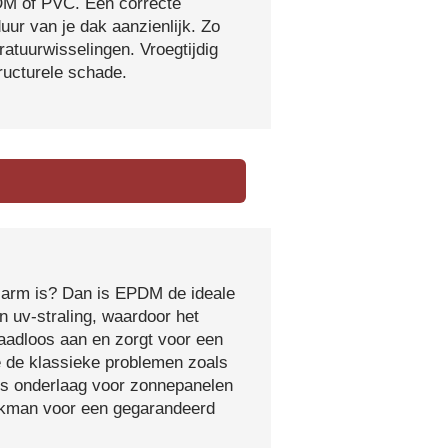
DM of PVC. Een correcte
ur van je dak aanzienlijk. Zo
atuurwisselingen. Vroegtijdig
tructurele schade.
sarm is? Dan is EPDM de ideale
 uv-straling, waardoor het
naadloos aan en zorgt voor een
e de klassieke problemen zoals
ls onderlaag voor zonnepanelen
vakman voor een gegarandeerd