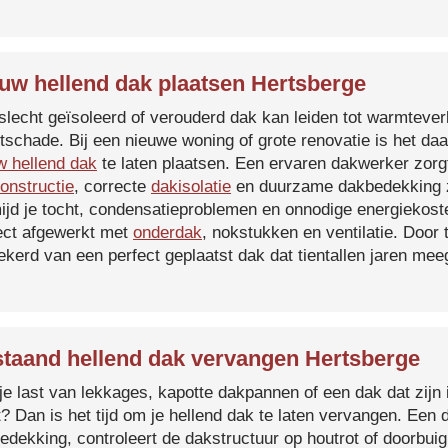
uw hellend dak plaatsen Hertsberge
slecht geïsoleerd of verouderd dak kan leiden tot warmtever
tschade. Bij een nieuwe woning of grote renovatie is het da
w hellend dak
te laten plaatsen. Een ervaren dakwerker zorg
onstructie
, correcte
dakisolatie
en duurzame dakbedekking z
ijd je tocht, condensatieproblemen en onnodige energiekost
ect afgewerkt met
onderdak
, nokstukken en ventilatie. Door
ekerd van een perfect geplaatst dak dat tientallen jaren me
taand hellend dak vervangen Hertsberge
je last van lekkages, kapotte dakpannen of een dak dat zijn 
t? Dan is het tijd om je hellend dak te laten vervangen. Een
edekking, controleert de dakstructuur op houtrot of doorbui