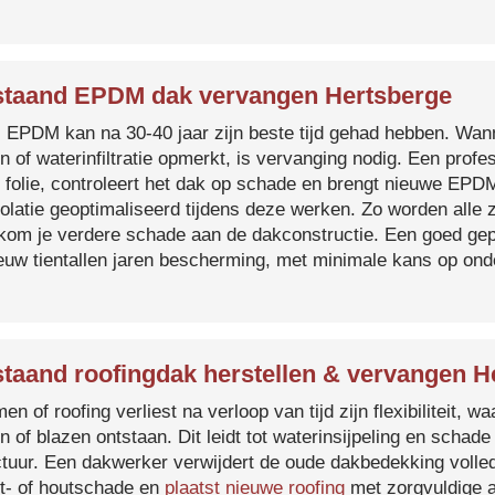
taand EPDM dak vervangen Hertsberge
s EPDM kan na 30-40 jaar zijn beste tijd gehad hebben. Wa
n of waterinfiltratie opmerkt, is vervanging nodig. Een prof
 folie, controleert het dak op schade en brengt nieuwe EP
solatie geoptimaliseerd tijdens deze werken. Zo worden all
kom je verdere schade aan de dakconstructie. Een goed ge
euw tientallen jaren bescherming, met minimale kans op on
taand roofingdak herstellen & vervangen H
en of roofing verliest na verloop van tijd zijn flexibiliteit,
n of blazen ontstaan. Dit leidt tot waterinsijpeling en schade
ctuur. Een dakwerker verwijdert de oude dakbedekking volled
t- of houtschade en
plaatst nieuwe roofing
met zorgvuldige a