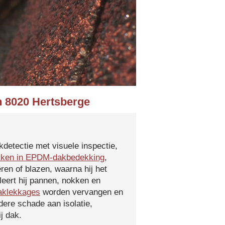
n 8020 Hertsberge
kdetectie met visuele inspectie,
kken in EPDM-dakbedekking
,
ren of blazen, waarna hij het
leert hij pannen, nokken en
aklekkages
worden vervangen en
ere schade aan isolatie,
j dak.