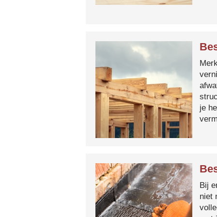
Bes
Merk 
vern
afwa
stru
je h
verm
Bes
Bij 
niet
voll