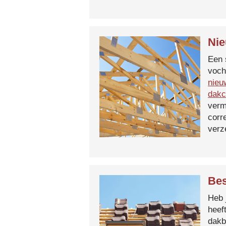
Nie
Een 
voch
nieu
dakc
verm
corr
verz
Bes
Heb 
heef
dakb