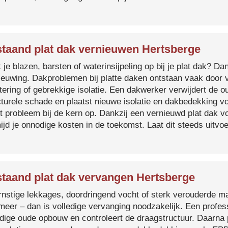
taand plat dak vernieuwen Hertsberge
je blazen, barsten of waterinsijpeling op bij je plat dak? Dan
ieuwing. Dakproblemen bij platte daken ontstaan vaak door 
tering of gebrekkige isolatie. Een dakwerker verwijdert de o
cturele schade en plaatst nieuwe isolatie en dakbedekking v
et probleem bij de kern op. Dankzij een vernieuwd plat dak 
ijd je onnodige kosten in de toekomst. Laat dit steeds uitv
taand plat dak vervangen Hertsberge
ernstige lekkages, doordringend vocht of sterk verouderde mat
 meer – dan is volledige vervanging noodzakelijk. Een profes
edige oude opbouw en controleert de draagstructuur. Daarna 