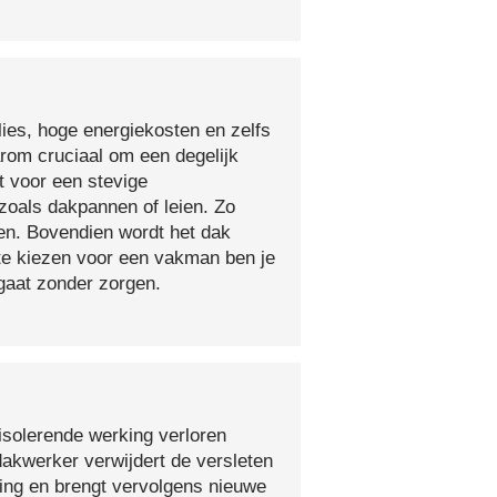
lies, hoge energiekosten en zelfs
arom cruciaal om een degelijk
t voor een stevige
oals dakpannen of leien. Zo
en. Bovendien wordt het dak
 te kiezen voor een vakman ben je
egaat zonder zorgen.
isolerende werking verloren
 dakwerker verwijdert de versleten
ging en brengt vervolgens nieuwe