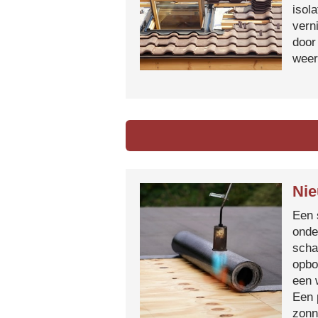
isol
vern
door
weer
Nie
Een 
onde
scha
opbo
een 
Een 
zonn