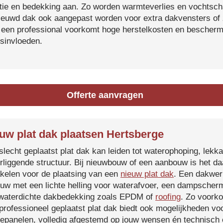
atie en bedekking aan. Zo worden warmteverlies en vochtsc
ieuwd dak ook aangepast worden voor extra dakvensters o
 een professional voorkomt hoge herstelkosten en beschermt
sinvloeden.
Offerte aanvragen
uw plat dak plaatsen Hertsberge
slecht geplaatst plat dak kan leiden tot waterophoping, lek
rliggende structuur. Bij nieuwbouw of een aanbouw is het d
kelen voor de plaatsing van een
nieuw plat dak
. Een dakwer
uw met een lichte helling voor waterafvoer, een dampscherm
waterdichte dakbedekking zoals EPDM of
roofing
. Zo voorko
professioneel geplaatst plat dak biedt ook mogelijkheden voo
epanelen, volledig afgestemd op jouw wensen én technisch c