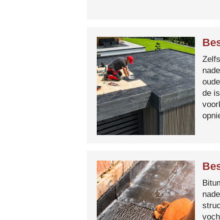
Bes
Zelf
nade
oude
de i
voor
opni
Bes
Bitum
nade
stru
voch