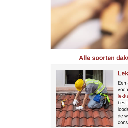
Alle soorten dak
Lek
Een 
voch
lekk
besc
lood
de w
cons