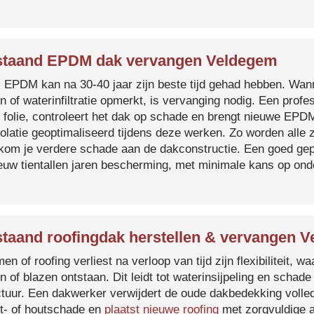
taand EPDM dak vervangen Veldegem
s EPDM kan na 30-40 jaar zijn beste tijd gehad hebben. Wa
n of waterinfiltratie opmerkt, is vervanging nodig. Een prof
 folie, controleert het dak op schade en brengt nieuwe EP
solatie geoptimaliseerd tijdens deze werken. Zo worden all
kom je verdere schade aan de dakconstructie. Een goed ge
euw tientallen jaren bescherming, met minimale kans op on
taand roofingdak herstellen & vervangen 
en of roofing verliest na verloop van tijd zijn flexibiliteit,
n of blazen ontstaan. Dit leidt tot waterinsijpeling en schade
ctuur. Een dakwerker verwijdert de oude dakbedekking volled
t- of houtschade en
plaatst nieuwe roofing
met zorgvuldige a