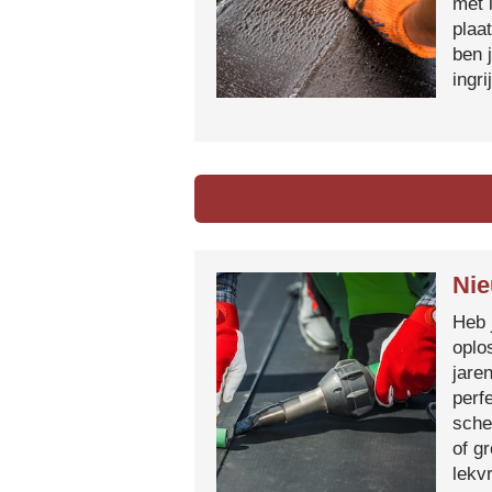
met 
plaa
ben 
ingr
Nie
Heb 
oplo
jare
perf
sche
of g
lekvr