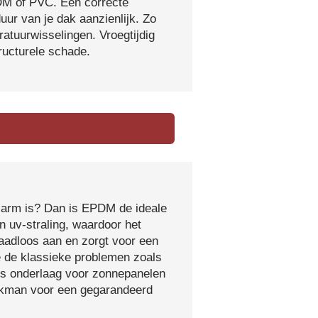
DM of PVC. Een correcte
ur van je dak aanzienlijk. Zo
atuurwisselingen. Vroegtijdig
tructurele schade.
sarm is? Dan is EPDM de ideale
 uv-straling, waardoor het
naadloos aan en zorgt voor een
e de klassieke problemen zoals
ls onderlaag voor zonnepanelen
vakman voor een gegarandeerd