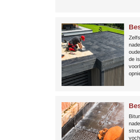
Bes
Zelf
nade
oude
de i
voor
opni
Bes
Bitum
nade
stru
voch