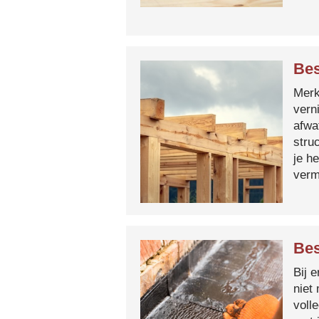
Bes
Merk 
vern
afwa
stru
je h
verm
Bes
Bij 
niet
voll