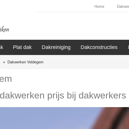
Home
Dakwe
ak
Plat dak
Dakreiniging
Dakconstructies
s
Dakwerken Veldegem
gem
 dakwerken prijs bij dakwerker