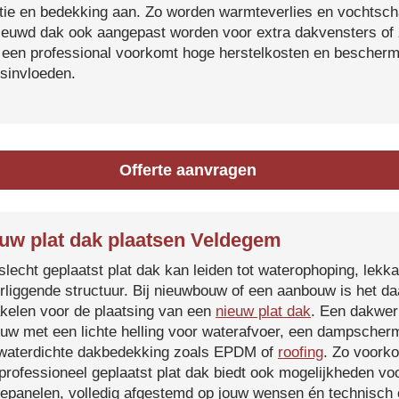
atie en bedekking aan. Zo worden warmteverlies en vochtsc
ieuwd dak ook aangepast worden voor extra dakvensters o
 een professional voorkomt hoge herstelkosten en beschermt
sinvloeden.
Offerte aanvragen
uw plat dak plaatsen Veldegem
slecht geplaatst plat dak kan leiden tot waterophoping, lek
rliggende structuur. Bij nieuwbouw of een aanbouw is het d
kelen voor de plaatsing van een
nieuw plat dak
. Een dakwer
uw met een lichte helling voor waterafvoer, een dampscherm
waterdichte dakbedekking zoals EPDM of
roofing
. Zo voorko
professioneel geplaatst plat dak biedt ook mogelijkheden voo
epanelen, volledig afgestemd op jouw wensen én technisch c