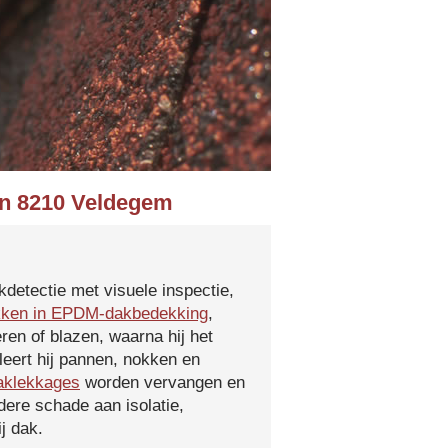
 in 8210 Veldegem
kdetectie met visuele inspectie,
kken in EPDM-dakbedekking
,
ren of blazen, waarna hij het
leert hij pannen, nokken en
aklekkages
worden vervangen en
ere schade aan isolatie,
j dak.