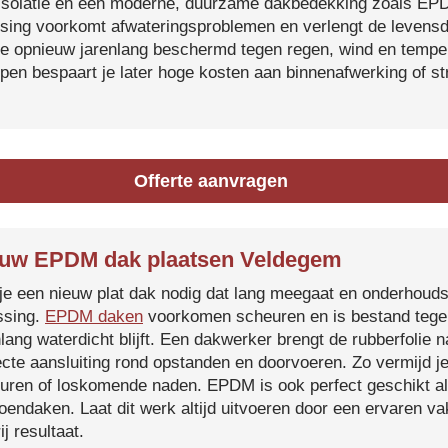
isolatie en een moderne, duurzame dakbedekking zoals EP
tsing voorkomt afwateringsproblemen en verlengt de levensdu
je opnieuw jarenlang beschermd tegen regen, wind en temper
ijpen bespaart je later hoge kosten aan binnenafwerking of s
Offerte aanvragen
uw EPDM dak plaatsen Veldegem
je een nieuw plat dak nodig dat lang meegaat en onderhoud
ssing.
EPDM daken
voorkomen scheuren en is bestand tegen
nlang waterdicht blijft. Een dakwerker brengt de rubberfolie 
ecte aansluiting rond opstanden en doorvoeren. Zo vermijd j
uren of loskomende naden. EPDM is ook perfect geschikt a
roendaken. Laat dit werk altijd uitvoeren door een ervaren 
ij resultaat.