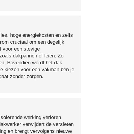
lies, hoge energiekosten en zelfs
arom cruciaal om een degelijk
t voor een stevige
oals dakpannen of leien. Zo
en. Bovendien wordt het dak
 te kiezen voor een vakman ben je
egaat zonder zorgen.
isolerende werking verloren
 dakwerker verwijdert de versleten
ging en brengt vervolgens nieuwe