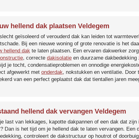
uw hellend dak plaatsen Veldegem
slecht geïsoleerd of verouderd dak kan leiden tot warmtever
tschade. Bij een nieuwe woning of grote renovatie is het da
w hellend dak
te laten plaatsen. Een ervaren dakwerker zorg
onstructie
, correcte
dakisolatie
en duurzame dakbedekking z
ijd je tocht, condensatieproblemen en onnodige energiekost
ect afgewerkt met
onderdak
, nokstukken en ventilatie. Door
ekerd van een perfect geplaatst dak dat tientallen jaren me
taand hellend dak vervangen Veldegem
je last van lekkages, kapotte dakpannen of een dak dat zijn 
t? Dan is het tijd om je hellend dak te laten vervangen. Een
edekking, controleert de dakstructuur op houtrot of doorbui