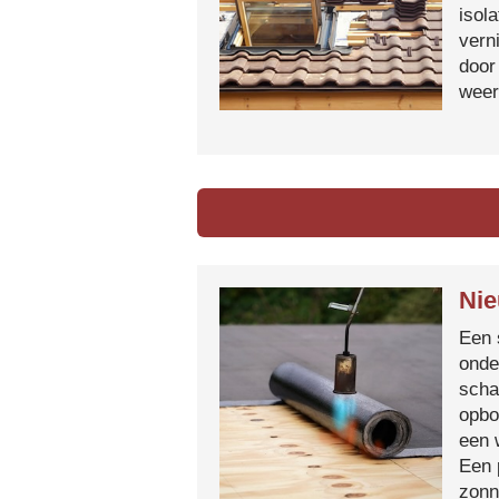
isol
vern
door
weer
Nie
Een 
onde
scha
opbo
een 
Een 
zonn