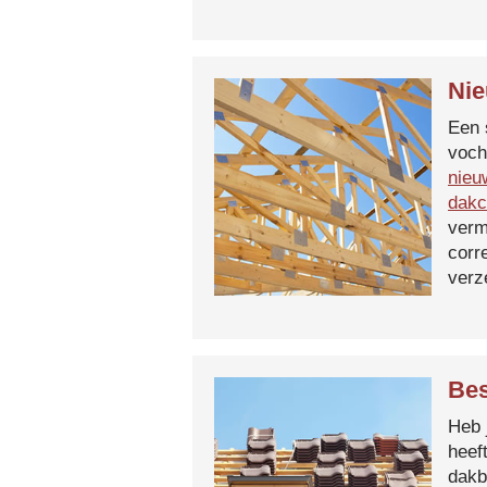
Nie
Een 
voch
nieu
dakc
verm
corr
verz
Bes
Heb 
heef
dakb