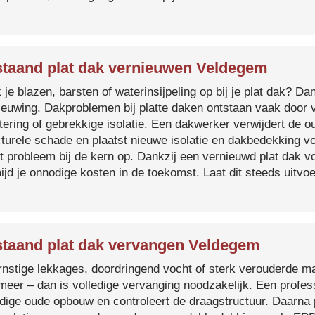
taand plat dak vernieuwen Veldegem
je blazen, barsten of waterinsijpeling op bij je plat dak? Dan
ieuwing. Dakproblemen bij platte daken ontstaan vaak door 
tering of gebrekkige isolatie. Een dakwerker verwijdert de o
cturele schade en plaatst nieuwe isolatie en dakbedekking v
et probleem bij de kern op. Dankzij een vernieuwd plat dak 
ijd je onnodige kosten in de toekomst. Laat dit steeds uitv
taand plat dak vervangen Veldegem
ernstige lekkages, doordringend vocht of sterk verouderde mat
 meer – dan is volledige vervanging noodzakelijk. Een profes
edige oude opbouw en controleert de draagstructuur. Daarna 