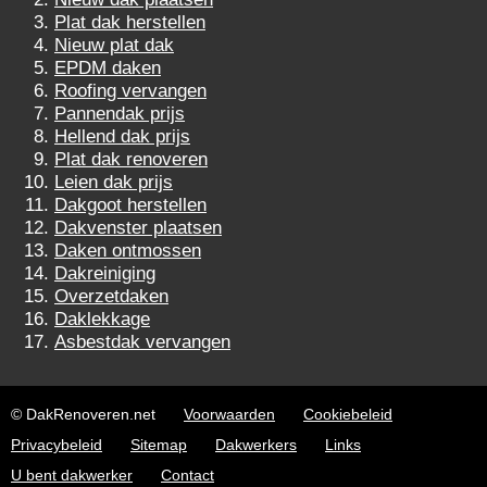
Plat dak herstellen
Nieuw plat dak
EPDM daken
Roofing vervangen
Pannendak prijs
Hellend dak prijs
Plat dak renoveren
Leien dak prijs
Dakgoot herstellen
Dakvenster plaatsen
Daken ontmossen
Dakreiniging
Overzetdaken
Daklekkage
Asbestdak vervangen
© DakRenoveren.net
Voorwaarden
Cookiebeleid
Privacybeleid
Sitemap
Dakwerkers
Links
U bent dakwerker
Contact