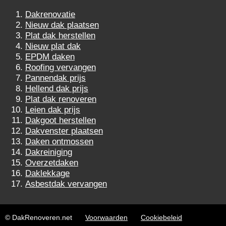
Dakrenovatie
Nieuw dak plaatsen
Plat dak herstellen
Nieuw plat dak
EPDM daken
Roofing vervangen
Pannendak prijs
Hellend dak prijs
Plat dak renoveren
Leien dak prijs
Dakgoot herstellen
Dakvenster plaatsen
Daken ontmossen
Dakreiniging
Overzetdaken
Daklekkage
Asbestdak vervangen
© DakRenoveren.net
Voorwaarden
Cookiebeleid