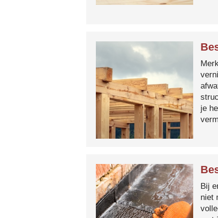
Bes
Merk 
vern
afwa
stru
je h
verm
Bes
Bij 
niet
voll