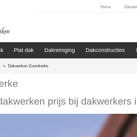
Home
Dakwe
ak
Plat dak
Dakreiniging
Dakconstructies
s
Dakwerken Zuienkerke
erke
 dakwerken prijs bij dakwerkers 