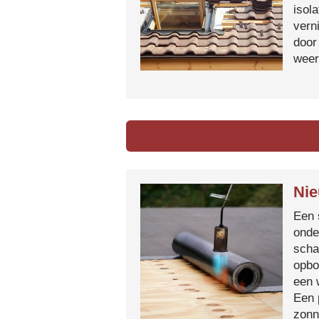
isol
vern
door
weer
Nie
Een 
onde
scha
opbo
een 
Een 
zonn