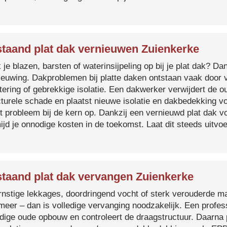
taand plat dak vernieuwen Zuienkerke
je blazen, barsten of waterinsijpeling op bij je plat dak? Dan
ieuwing. Dakproblemen bij platte daken ontstaan vaak door 
tering of gebrekkige isolatie. Een dakwerker verwijdert de o
cturele schade en plaatst nieuwe isolatie en dakbedekking v
et probleem bij de kern op. Dankzij een vernieuwd plat dak 
ijd je onnodige kosten in de toekomst. Laat dit steeds uitv
taand plat dak vervangen Zuienkerke
ernstige lekkages, doordringend vocht of sterk verouderde mat
 meer – dan is volledige vervanging noodzakelijk. Een profes
edige oude opbouw en controleert de draagstructuur. Daarna 