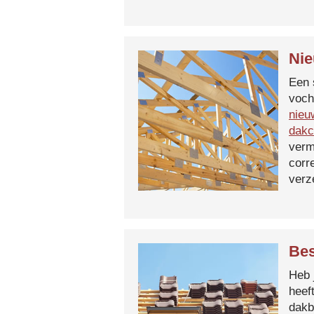
Nie
Een 
voch
nieu
dakc
verm
corr
verz
Bes
Heb 
heef
dakb