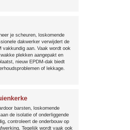
nneer je scheuren, loskomende
essionele dakwerker verwijdert de
DM vakkundig aan. Vaak wordt ook
e zwakke plekken aangepakt en
plaatst, nieuw EPDM-dak biedt
derhoudsproblemen of lekkage.
uienkerke
 waardoor barsten, loskomende
 aan de isolatie of onderliggende
ig, controleert de onderbouw op
fwerking. Tegelijk wordt vaak ook