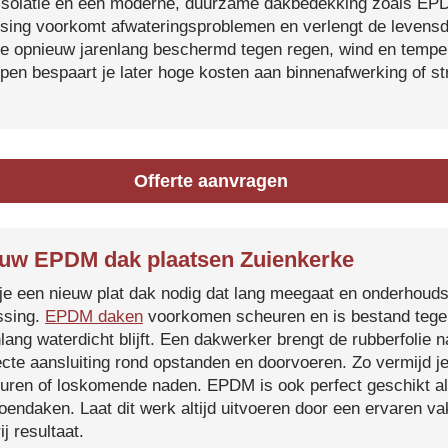
isolatie en een moderne, duurzame dakbedekking zoals EP
tsing voorkomt afwateringsproblemen en verlengt de levensdu
je opnieuw jarenlang beschermd tegen regen, wind en temper
ijpen bespaart je later hoge kosten aan binnenafwerking of s
Offerte aanvragen
uw EPDM dak plaatsen Zuienkerke
je een nieuw plat dak nodig dat lang meegaat en onderhoud
ssing.
EPDM daken
voorkomen scheuren en is bestand tegen
nlang waterdicht blijft. Een dakwerker brengt de rubberfolie 
ecte aansluiting rond opstanden en doorvoeren. Zo vermijd j
uren of loskomende naden. EPDM is ook perfect geschikt a
roendaken. Laat dit werk altijd uitvoeren door een ervaren 
ij resultaat.