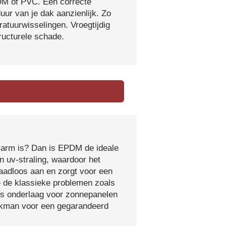
DM of PVC. Een correcte
ur van je dak aanzienlijk. Zo
atuurwisselingen. Vroegtijdig
tructurele schade.
sarm is? Dan is EPDM de ideale
 uv-straling, waardoor het
naadloos aan en zorgt voor een
e de klassieke problemen zoals
ls onderlaag voor zonnepanelen
vakman voor een gegarandeerd