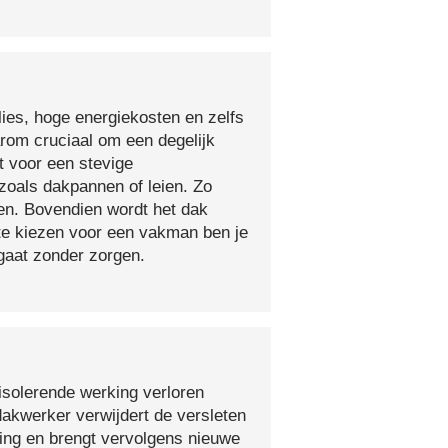
lies, hoge energiekosten en zelfs
arom cruciaal om een degelijk
t voor een stevige
oals dakpannen of leien. Zo
en. Bovendien wordt het dak
 te kiezen voor een vakman ben je
egaat zonder zorgen.
isolerende werking verloren
 dakwerker verwijdert de versleten
ging en brengt vervolgens nieuwe