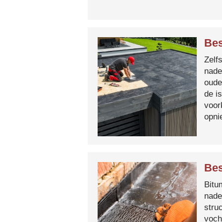
Bes
Zelf
nade
oude
de i
voor
opni
Bes
Bitum
nade
stru
voch