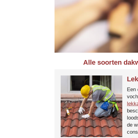
Alle soorten dak
Lek
Een 
voch
lekk
besc
lood
de w
cons