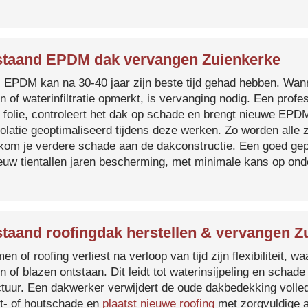
taand EPDM dak vervangen Zuienkerke
s EPDM kan na 30-40 jaar zijn beste tijd gehad hebben. Wa
n of waterinfiltratie opmerkt, is vervanging nodig. Een prof
 folie, controleert het dak op schade en brengt nieuwe EP
solatie geoptimaliseerd tijdens deze werken. Zo worden all
kom je verdere schade aan de dakconstructie. Een goed ge
euw tientallen jaren bescherming, met minimale kans op on
taand roofingdak herstellen & vervangen Z
en of roofing verliest na verloop van tijd zijn flexibiliteit,
n of blazen ontstaan. Dit leidt tot waterinsijpeling en schade
ctuur. Een dakwerker verwijdert de oude dakbedekking volled
t- of houtschade en
plaatst nieuwe roofing
met zorgvuldige a