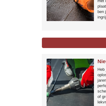
met 
plaa
ben 
ingr
Nie
Heb 
oplo
jare
perf
sche
of g
lekvr