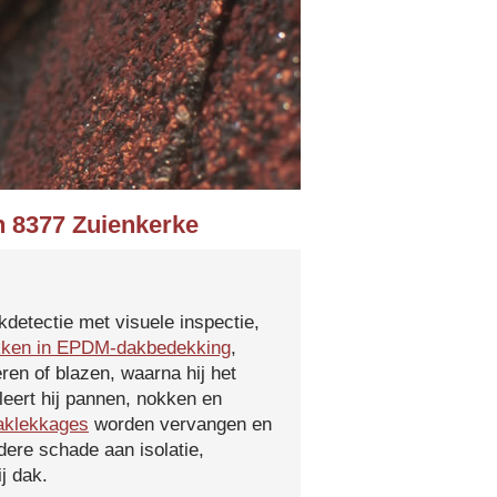
n 8377 Zuienkerke
kdetectie met visuele inspectie,
kken in EPDM-dakbedekking
,
ren of blazen, waarna hij het
leert hij pannen, nokken en
aklekkages
worden vervangen en
ere schade aan isolatie,
j dak.