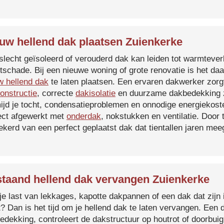
uw hellend dak plaatsen Zuienkerke
slecht geïsoleerd of verouderd dak kan leiden tot warmtever
tschade. Bij een nieuwe woning of grote renovatie is het da
w hellend dak
te laten plaatsen. Een ervaren dakwerker zorg
onstructie
, correcte
dakisolatie
en duurzame dakbedekking z
ijd je tocht, condensatieproblemen en onnodige energiekost
ect afgewerkt met
onderdak
, nokstukken en ventilatie. Door
ekerd van een perfect geplaatst dak dat tientallen jaren me
taand hellend dak vervangen Zuienkerke
je last van lekkages, kapotte dakpannen of een dak dat zijn 
t? Dan is het tijd om je hellend dak te laten vervangen. Een
edekking, controleert de dakstructuur op houtrot of doorbui