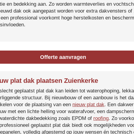
atie en bedekking aan. Zo worden warmteverlies en vochtsc
ieuwd dak ook aangepast worden voor extra dakvensters o
 een professional voorkomt hoge herstelkosten en beschermt
sinvloeden.
Offerte aanvragen
uw plat dak plaatsen Zuienkerke
slecht geplaatst plat dak kan leiden tot waterophoping, lek
rliggende structuur. Bij nieuwbouw of een aanbouw is het d
kelen voor de plaatsing van een
nieuw plat dak
. Een dakwer
uw met een lichte helling voor waterafvoer, een dampscherm
waterdichte dakbedekking zoals EPDM of
roofing
. Zo voorko
professioneel geplaatst plat dak biedt ook mogelijkheden voo
epanelen, volledig afgestemd op jouw wensen én technisch c